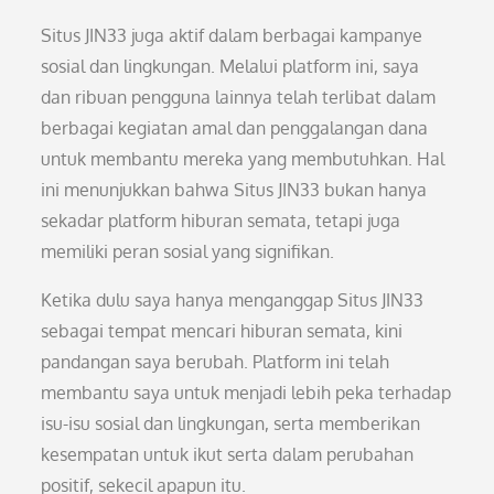
Situs JIN33 juga aktif dalam berbagai kampanye
sosial dan lingkungan. Melalui platform ini, saya
dan ribuan pengguna lainnya telah terlibat dalam
berbagai kegiatan amal dan penggalangan dana
untuk membantu mereka yang membutuhkan. Hal
ini menunjukkan bahwa Situs JIN33 bukan hanya
sekadar platform hiburan semata, tetapi juga
memiliki peran sosial yang signifikan.
Ketika dulu saya hanya menganggap Situs JIN33
sebagai tempat mencari hiburan semata, kini
pandangan saya berubah. Platform ini telah
membantu saya untuk menjadi lebih peka terhadap
isu-isu sosial dan lingkungan, serta memberikan
kesempatan untuk ikut serta dalam perubahan
positif, sekecil apapun itu.