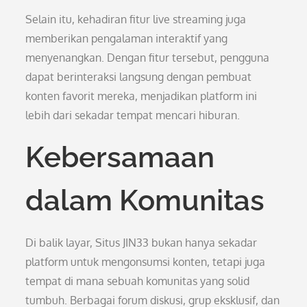
Selain itu, kehadiran fitur live streaming juga
memberikan pengalaman interaktif yang
menyenangkan. Dengan fitur tersebut, pengguna
dapat berinteraksi langsung dengan pembuat
konten favorit mereka, menjadikan platform ini
lebih dari sekadar tempat mencari hiburan.
Kebersamaan
dalam Komunitas
Di balik layar, Situs JIN33 bukan hanya sekadar
platform untuk mengonsumsi konten, tetapi juga
tempat di mana sebuah komunitas yang solid
tumbuh. Berbagai forum diskusi, grup eksklusif, dan