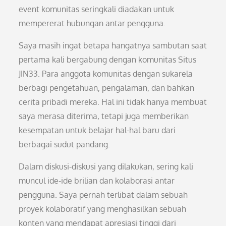
event komunitas seringkali diadakan untuk
mempererat hubungan antar pengguna.
Saya masih ingat betapa hangatnya sambutan saat
pertama kali bergabung dengan komunitas Situs
JIN33. Para anggota komunitas dengan sukarela
berbagi pengetahuan, pengalaman, dan bahkan
cerita pribadi mereka. Hal ini tidak hanya membuat
saya merasa diterima, tetapi juga memberikan
kesempatan untuk belajar hal-hal baru dari
berbagai sudut pandang.
Dalam diskusi-diskusi yang dilakukan, sering kali
muncul ide-ide brilian dan kolaborasi antar
pengguna. Saya pernah terlibat dalam sebuah
proyek kolaboratif yang menghasilkan sebuah
konten yang mendapat apresiasi tinggi dari