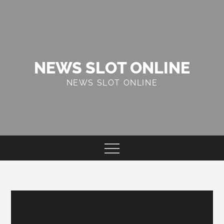
Skip
to
content
NEWS SLOT ONLINE
NEWS SLOT ONLINE