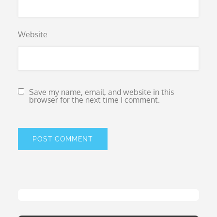
Website
Save my name, email, and website in this
browser for the next time I comment.