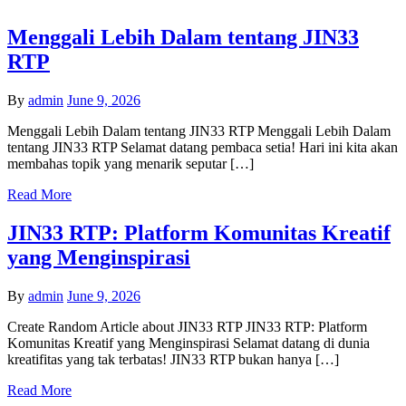
Menggali Lebih Dalam tentang JIN33
RTP
Posted
By
admin
June 9, 2026
on
Menggali Lebih Dalam tentang JIN33 RTP Menggali Lebih Dalam
tentang JIN33 RTP Selamat datang pembaca setia! Hari ini kita akan
membahas topik yang menarik seputar […]
Menggali
Read More
Lebih
Dalam
JIN33 RTP: Platform Komunitas Kreatif
tentang
yang Menginspirasi
JIN33
RTP
Posted
By
admin
June 9, 2026
on
Create Random Article about JIN33 RTP JIN33 RTP: Platform
Komunitas Kreatif yang Menginspirasi Selamat datang di dunia
kreatifitas yang tak terbatas! JIN33 RTP bukan hanya […]
JIN33
Read More
RTP: