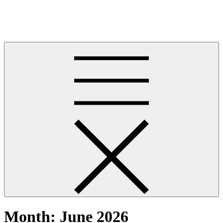
Skip
News Slot Online
to
News Slot Online
content
Month:
June 2026