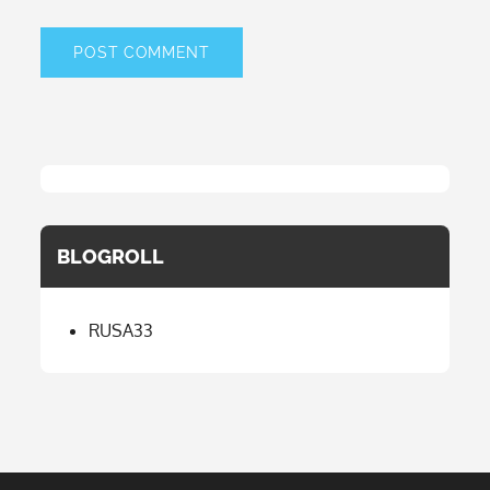
BLOGROLL
RUSA33