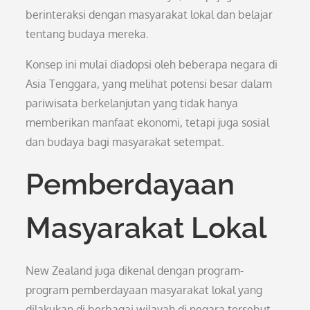
berinteraksi dengan masyarakat lokal dan belajar
tentang budaya mereka.
Konsep ini mulai diadopsi oleh beberapa negara di
Asia Tenggara, yang melihat potensi besar dalam
pariwisata berkelanjutan yang tidak hanya
memberikan manfaat ekonomi, tetapi juga sosial
dan budaya bagi masyarakat setempat.
Pemberdayaan
Masyarakat Lokal
New Zealand juga dikenal dengan program-
program pemberdayaan masyarakat lokal yang
dilakukan di berbagai wilayah di negara tersebut.