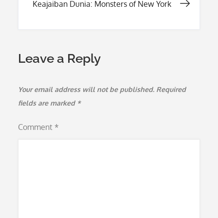
Keajaiban Dunia: Monsters of New York
Leave a Reply
Your email address will not be published.
Required
fields are marked
*
Comment
*