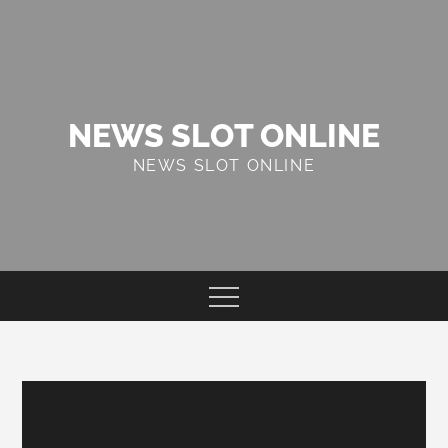
Skip
to
content
NEWS SLOT ONLINE
NEWS SLOT ONLINE