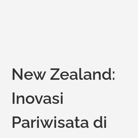
on
New Zealand:
Inovasi
Pariwisata di