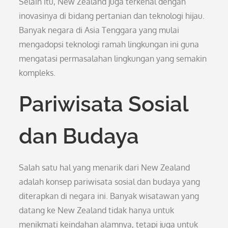
Selain itu, New Zealand juga terkenal dengan
inovasinya di bidang pertanian dan teknologi hijau.
Banyak negara di Asia Tenggara yang mulai
mengadopsi teknologi ramah lingkungan ini guna
mengatasi permasalahan lingkungan yang semakin
kompleks.
Pariwisata Sosial
dan Budaya
Salah satu hal yang menarik dari New Zealand
adalah konsep pariwisata sosial dan budaya yang
diterapkan di negara ini. Banyak wisatawan yang
datang ke New Zealand tidak hanya untuk
menikmati keindahan alamnya, tetapi juga untuk