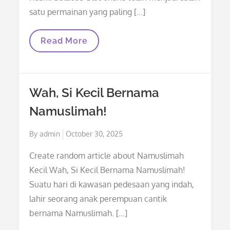
satu permainan yang paling […]
Keajaiban
Read More
Slot
Gacor
Di
Situs
Resmi
Wah, Si Kecil Bernama
Saldo33
Namuslimah!
Posted
By
admin
October 30, 2025
on
Create random article about Namuslimah
Kecil Wah, Si Kecil Bernama Namuslimah!
Suatu hari di kawasan pedesaan yang indah,
lahir seorang anak perempuan cantik
bernama Namuslimah. […]