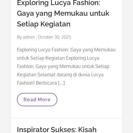
Exploring Lucya Fashion:
Syariah
Gaya yang Memukau untuk
Setiap Kegiatan
Posted
By
admin
October 30, 2025
on
Exploring Lucya Fashion: Gaya yang Memukau
untuk Setiap Kegiatan Exploring Lucya
Fashion: Gaya yang Memukau untuk Setiap
Kegiatan Selamat datang di dunia Lucya
Fashion! Berbicara […]
Exploring
Read More
Lucya
Fashion:
Gaya
Yang
Memukau
Inspirator Sukses: Kisah
Untuk