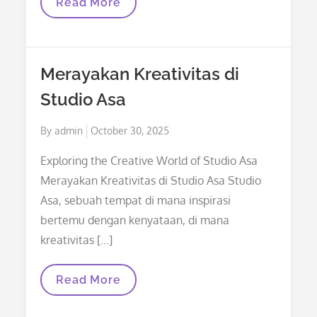
Tas
Read More
Kulit
Grosir:
Belanja
Berkualitas
Dengan
Merayakan Kreativitas di
Harga
Terjangkau
Studio Asa
Posted
By
admin
October 30, 2025
on
Exploring the Creative World of Studio Asa
Merayakan Kreativitas di Studio Asa Studio
Asa, sebuah tempat di mana inspirasi
bertemu dengan kenyataan, di mana
kreativitas […]
Merayakan
Read More
Kreativitas
Di
Studio