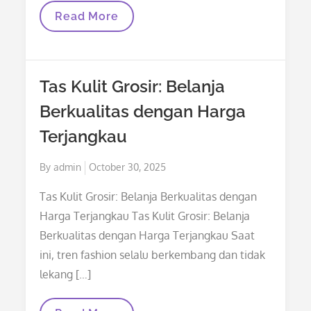
Wah,
Read More
Si
Kecil
Bernama
Namuslimah!
Tas Kulit Grosir: Belanja
Berkualitas dengan Harga
Terjangkau
Posted
By
admin
October 30, 2025
on
Tas Kulit Grosir: Belanja Berkualitas dengan
Harga Terjangkau Tas Kulit Grosir: Belanja
Berkualitas dengan Harga Terjangkau Saat
ini, tren fashion selalu berkembang dan tidak
lekang […]