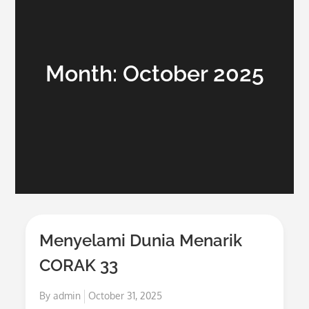
Month:
October 2025
Menyelami Dunia Menarik
CORAK 33
Posted
By
admin
October 31, 2025