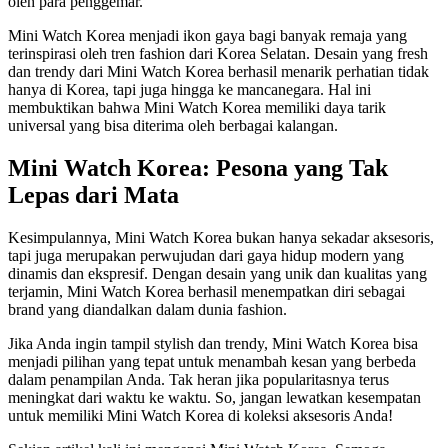
oleh para penggemar.
Mini Watch Korea menjadi ikon gaya bagi banyak remaja yang
terinspirasi oleh tren fashion dari Korea Selatan. Desain yang fresh
dan trendy dari Mini Watch Korea berhasil menarik perhatian tidak
hanya di Korea, tapi juga hingga ke mancanegara. Hal ini
membuktikan bahwa Mini Watch Korea memiliki daya tarik
universal yang bisa diterima oleh berbagai kalangan.
Mini Watch Korea: Pesona yang Tak
Lepas dari Mata
Kesimpulannya, Mini Watch Korea bukan hanya sekadar aksesoris,
tapi juga merupakan perwujudan dari gaya hidup modern yang
dinamis dan ekspresif. Dengan desain yang unik dan kualitas yang
terjamin, Mini Watch Korea berhasil menempatkan diri sebagai
brand yang diandalkan dalam dunia fashion.
Jika Anda ingin tampil stylish dan trendy, Mini Watch Korea bisa
menjadi pilihan yang tepat untuk menambah kesan yang berbeda
dalam penampilan Anda. Tak heran jika popularitasnya terus
meningkat dari waktu ke waktu. So, jangan lewatkan kesempatan
untuk memiliki Mini Watch Korea di koleksi aksesoris Anda!