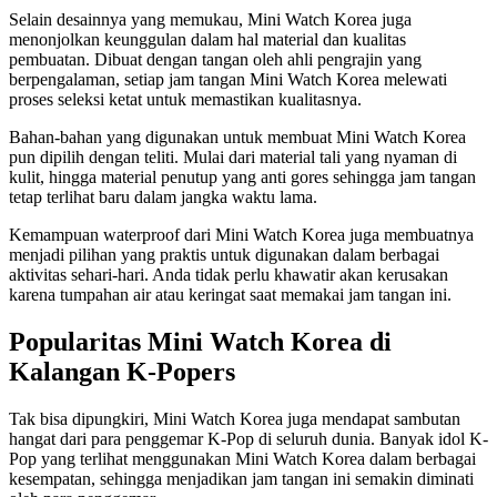
Selain desainnya yang memukau, Mini Watch Korea juga
menonjolkan keunggulan dalam hal material dan kualitas
pembuatan. Dibuat dengan tangan oleh ahli pengrajin yang
berpengalaman, setiap jam tangan Mini Watch Korea melewati
proses seleksi ketat untuk memastikan kualitasnya.
Bahan-bahan yang digunakan untuk membuat Mini Watch Korea
pun dipilih dengan teliti. Mulai dari material tali yang nyaman di
kulit, hingga material penutup yang anti gores sehingga jam tangan
tetap terlihat baru dalam jangka waktu lama.
Kemampuan waterproof dari Mini Watch Korea juga membuatnya
menjadi pilihan yang praktis untuk digunakan dalam berbagai
aktivitas sehari-hari. Anda tidak perlu khawatir akan kerusakan
karena tumpahan air atau keringat saat memakai jam tangan ini.
Popularitas Mini Watch Korea di
Kalangan K-Popers
Tak bisa dipungkiri, Mini Watch Korea juga mendapat sambutan
hangat dari para penggemar K-Pop di seluruh dunia. Banyak idol K-
Pop yang terlihat menggunakan Mini Watch Korea dalam berbagai
kesempatan, sehingga menjadikan jam tangan ini semakin diminati