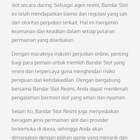
slot secara daring. Sebagai agen resmi, Bandar Slot
ini telah mendapatkan lisensi dan regulasi yang sah
dari otoritas perjudian terkait. Hal ini menjamin
keamanan dan keadilan dalam setiap putaran
permainan yang disediakan.
Dengan maraknya industri perjudian online, penting
bagi para pemain untuk memilih Bandar Slot yang
resmi dan terpercaya guna menghindari risiko
penipuan dan ketidakadilan. Dengan bergabung
bersama Bandar Slot Resmi, Anda dapat menikmati
pengalaman bermain slot yang aman dan nyaman.
Selain itu, Bandar Slot Resmi juga menyediakan
beragam jenis permainan slot dari provider
terkemuka di dunia, sehingga Anda akan
dimanjakan dengan pilihan game yang menarik dan