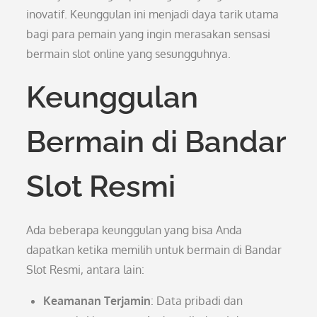
inovatif. Keunggulan ini menjadi daya tarik utama
bagi para pemain yang ingin merasakan sensasi
bermain slot online yang sesungguhnya.
Keunggulan
Bermain di Bandar
Slot Resmi
Ada beberapa keunggulan yang bisa Anda
dapatkan ketika memilih untuk bermain di Bandar
Slot Resmi, antara lain:
Keamanan Terjamin
: Data pribadi dan