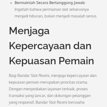
Bermainlah Secara Bertanggung Jawab
:
Ingatlah bahwa permainan slot seharusnya
menjadi hiburan, bukan menjadi masalah serius.
Menjaga
Kepercayaan dan
Kepuasan Pemain
Bagi Bandar Slot Resmi, menjaga kepercayaan dan
kepuasan pemain merupakan prioritas utama.
Dengan menyediakan layanan terbaik, proses
transaksi yang lancar, dan dukungan pelanggan
yang responsif, Bandar Slot Resmi berusaha