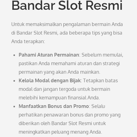
Bandar Slot Resmi
Untuk memaksimalkan pengalaman bermain Anda
di Bandar Slot Resmi, ada beberapa tips yang bisa
Anda terapkan:
Pahami Aturan Permainan
: Sebelum memulai,
pastikan Anda memahami aturan dan strategi
permainan yang akan Anda mainkan.
Kelola Modal dengan Bijak
: Tetapkan batas
modal dan jangan tergoda untuk bermain
melebihi kemampuan finansial Anda.
Manfaatkan Bonus dan Promo
: Selalu
perhatikan penawaran bonus dan promo yang
diberikan oleh Bandar Slot Resmi untuk
meningkatkan peluang menang Anda.