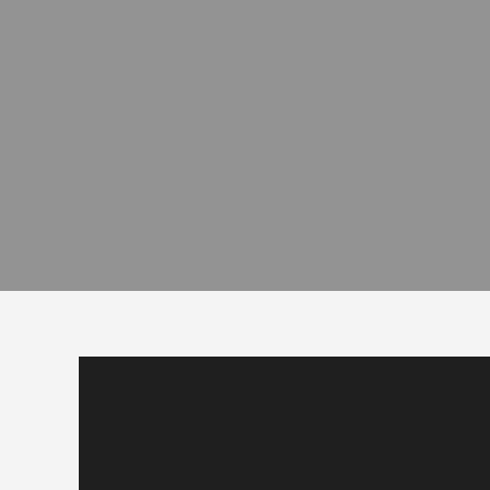
Skip
to
content