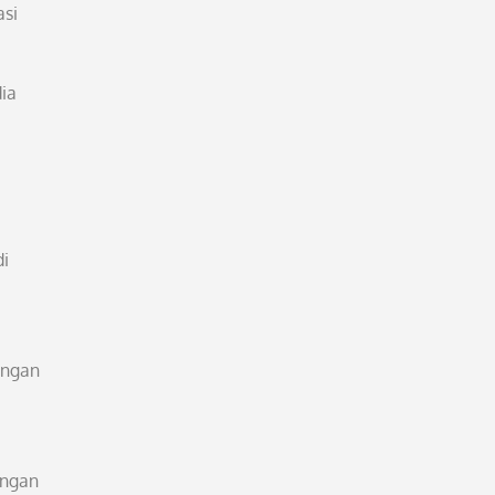
asi
ia
di
engan
engan