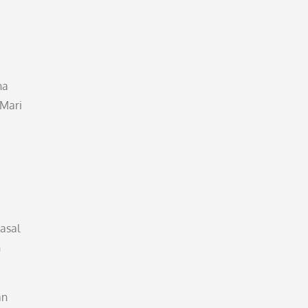
na
Mari
rasal
n
an