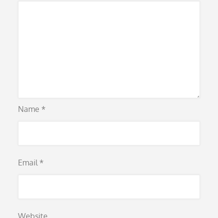
Name
*
Email
*
Website