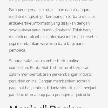
Para penggemar slot online pun dapat dengan
mudah mengikuti perkembangan terbaru melalui
artikel-artikel informatif yang disajikan dengan
gaya bahasa yang mudah dipahami. Tidak hanya
menarik untuk dibaca, informasi-informasi tersebut
juga memberikan wawasan baru bagi para
pembaca.
Sebagai salah satu sumber berita paling
diandalkan, Berita Slot Terbaik turut berperan
dalam membentuk arah perkembangan industri
perjudian online. Dengan memberikan sorotan
pada hal-hal penting di dunia slot, situs ini menjadi
panduan utama bagi para penggemar judi online.