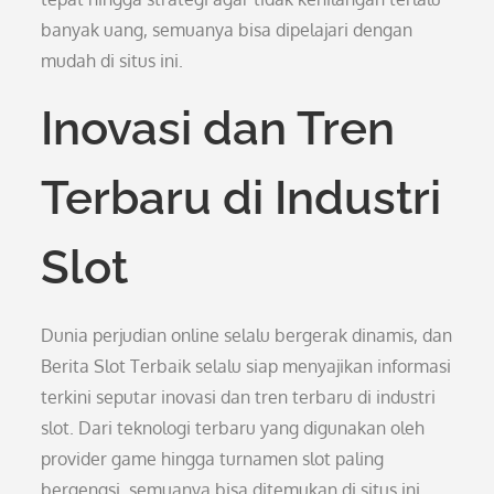
banyak uang, semuanya bisa dipelajari dengan
mudah di situs ini.
Inovasi dan Tren
Terbaru di Industri
Slot
Dunia perjudian online selalu bergerak dinamis, dan
Berita Slot Terbaik selalu siap menyajikan informasi
terkini seputar inovasi dan tren terbaru di industri
slot. Dari teknologi terbaru yang digunakan oleh
provider game hingga turnamen slot paling
bergengsi, semuanya bisa ditemukan di situs ini.