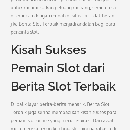
untuk meningkatkan peluang menang, semua bisa
ditemukan dengan mudah di situs ini. Tidak heran
jika Berita Slot Terbaik menjadi andalan bagi para
pencinta slot.
Kisah Sukses
Pemain Slot dari
Berita Slot Terbaik
Di balik layar berita-berita menarik, Berita Slot
Terbaik juga sering membagikan kisah sukses para
pemain slot online yang menginspirasi. Dari awal
mula mereka terjun ke dunia slot hingga rahasia di