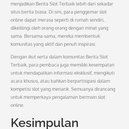
menjadikan Berita Slot Terbaik lebih dari sekadar
situs berita biasa. Di sini, para penggemar slot
online dapat merasa seperti di rumah sendiri,
dikelilingi oleh orang-orang dengan minat yang
sama. Bersama-sama, mereka membentuk
komunitas yang aktif dan penuh inspirasi.
Dengan ikut serta dalam komunitas Berita Slot
Terbaik, para pembaca juga memiliki kesempatan
untuk mendapatkan informasi eksklusif, mengikuti
acara khusus, atau bahkan berpartisipasi dalam
kompetisi slot yang menarik. Semuanya dirancang
untuk memperkaya pengalaman bermain slot
online.
Kesimpulan