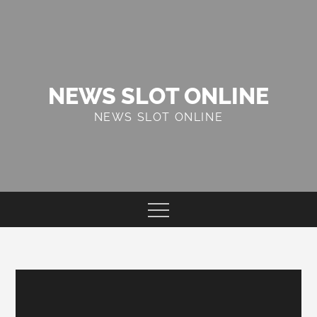
Skip
to
content
NEWS SLOT ONLINE
NEWS SLOT ONLINE