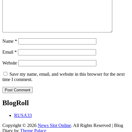
Name
*
Email
*
Website
Save my name, email, and website in this browser for the next
time I comment.
BlogRoll
RUSA33
Copyright © 2026
News Slot Online
. All Rights Reserved | Blog
Diary by
Theme Palace