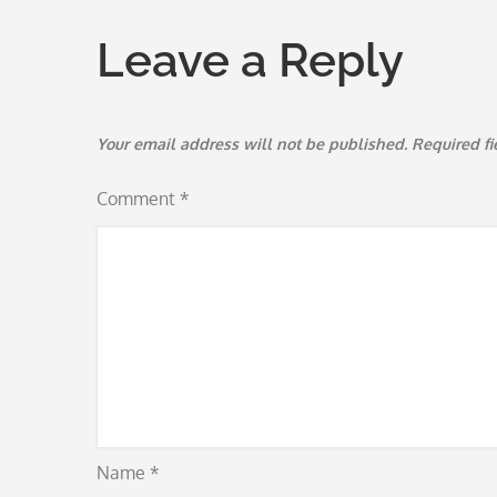
Leave a Reply
Your email address will not be published.
Required f
Comment
*
Name
*