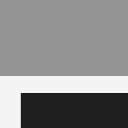
Skip
to
content