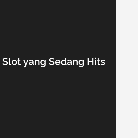
 Slot yang Sedang Hits