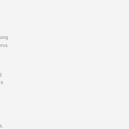
yang
erus
g
ra
a,