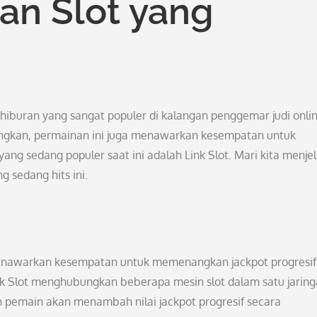
an Slot yang
u hiburan yang sangat populer di kalangan penggemar judi onlin
gkan, permainan ini juga menawarkan kesempatan untuk
ang sedang populer saat ini adalah Link Slot. Mari kita menjel
 sedang hits ini.
menawarkan kesempatan untuk memenangkan jackpot progresif
ink Slot menghubungkan beberapa mesin slot dalam satu jarin
 pemain akan menambah nilai jackpot progresif secara