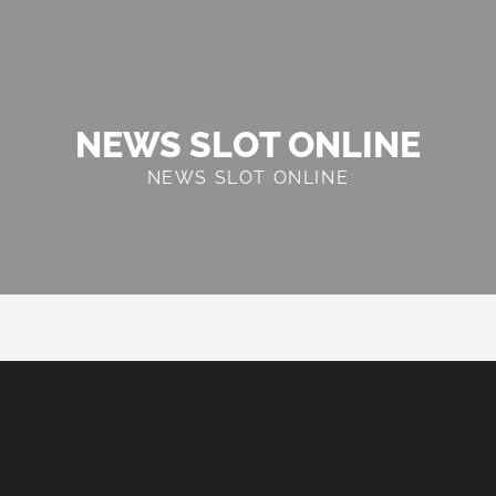
NEWS SLOT ONLINE
NEWS SLOT ONLINE