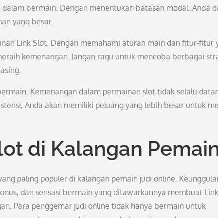
n dalam bermain. Dengan menentukan batasan modal, Anda d
an yang besar.
inan Link Slot. Dengan memahami aturan main dan fitur-fitur
eraih kemenangan. Jangan ragu untuk mencoba berbagai str
asing.
 bermain. Kemenangan dalam permainan slot tidak selalu data
tensi, Anda akan memiliki peluang yang lebih besar untuk me
Slot di Kalangan Pemai
 yang paling populer di kalangan pemain judi online. Keunggula
r bonus, dan sensasi bermain yang ditawarkannya membuat Link
gan. Para penggemar judi online tidak hanya bermain untuk