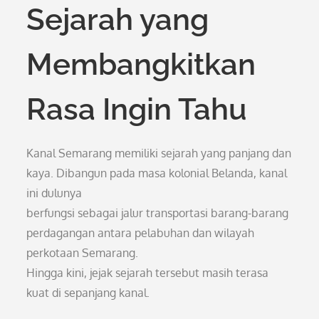
Sejarah yang
Membangkitkan
Rasa Ingin Tahu
Kanal Semarang memiliki sejarah yang panjang dan
kaya. Dibangun pada masa kolonial Belanda, kanal
ini dulunya
berfungsi sebagai jalur transportasi barang-barang
perdagangan antara pelabuhan dan wilayah
perkotaan Semarang.
Hingga kini, jejak sejarah tersebut masih terasa
kuat di sepanjang kanal.