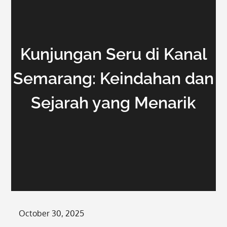
Kunjungan Seru di Kanal
Semarang: Keindahan dan
Sejarah yang Menarik
Posted
October 30, 2025