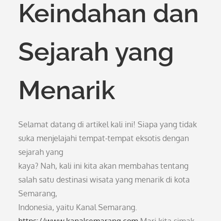
Keindahan dan
Sejarah yang
Menarik
Selamat datang di artikel kali ini! Siapa yang tidak
suka menjelajahi tempat-tempat eksotis dengan
sejarah yang
kaya? Nah, kali ini kita akan membahas tentang
salah satu destinasi wisata yang menarik di kota
Semarang,
Indonesia, yaitu Kanal Semarang.