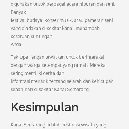
digunakan untuk berbagai acara hiburan dan seni.
Banyak
festival budaya, konser musik, atau pameran seni
yang diadakan di sekitar kanal, menambah
keseruan kunjungan
Anda.
Tak lupa, jangan lewatkan untuk berinteraksi
dengan warga setempat yang ramah. Mereka
sering memiliki cerita dan
informasi menarik tentang sejarah dan kehidupan
sehari-hari di sekitar Kanal Semarang.
Kesimpulan
Kanal Semarang adalah destinasi wisata yang