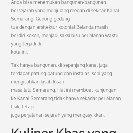
Anda bisa menemukan bangunan-bangunan
bersejarah yang menjulang megah di sekitar Kanal
Semarang. Gedung-gedung
tua dengan arsitektur kolonial Belanda masih
berdiri kokoh, menjadi saksi bisu perjalanan waktu
yang terjadi di
kota ini.
Tak hanya bangunan, di sepanjang kanal juga
terdapat patung-patung dan instalasi seni yang
mengisahkan kisah-kisah
masa lalu Semarang. Hal ini membuat kunjungan
ke Kanal Semarang tidak hanya sekadar perjalanan
fisik, tetapi
juga perjalanan sejarah yang mengasyikkan.