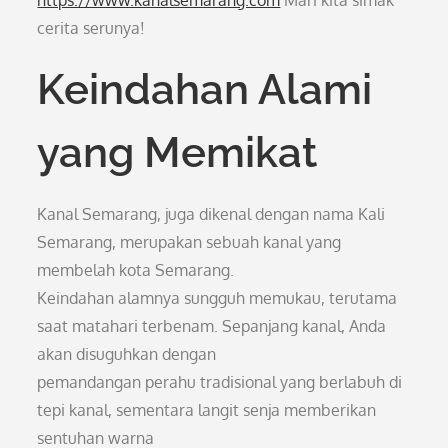
https://www.kanalsemarang.com
Mari kita simak
cerita serunya!
Keindahan Alami
yang Memikat
Kanal Semarang, juga dikenal dengan nama Kali
Semarang, merupakan sebuah kanal yang
membelah kota Semarang.
Keindahan alamnya sungguh memukau, terutama
saat matahari terbenam. Sepanjang kanal, Anda
akan disuguhkan dengan
pemandangan perahu tradisional yang berlabuh di
tepi kanal, sementara langit senja memberikan
sentuhan warna