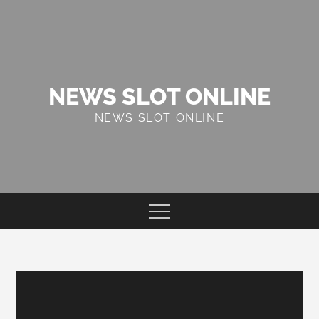
Skip
to
content
NEWS SLOT ONLINE
NEWS SLOT ONLINE