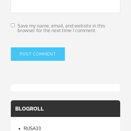
Save my name, email, and website in this
browser for the next time I comment.
BLOGROLL
RUSA33