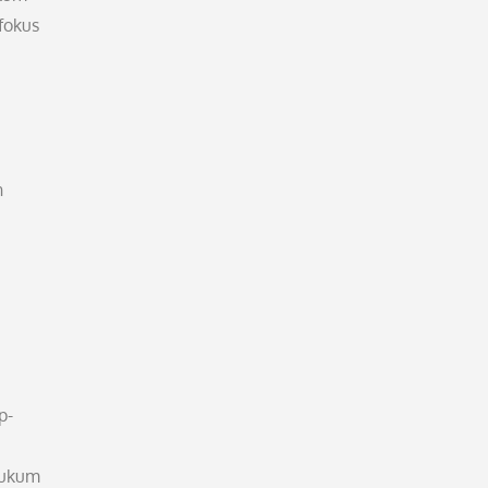
fokus
n
p-
 hukum