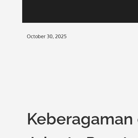
Posted
October 30, 2025
on
Keberagaman d