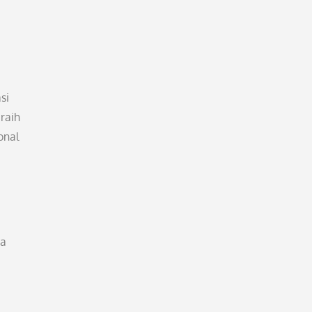
si
raih
onal
ra