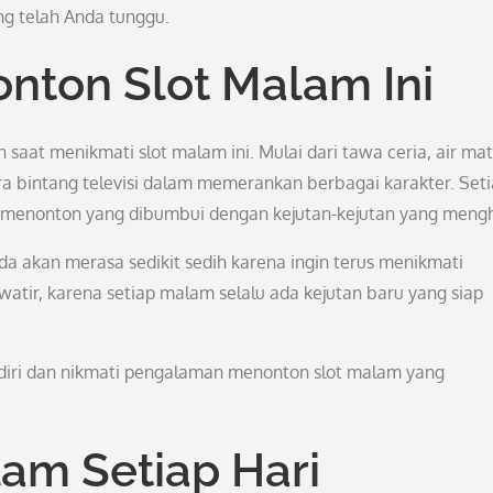
g telah Anda tunggu.
ton Slot Malam Ini
aat menikmati slot malam ini. Mulai dari tawa ceria, air ma
a bintang televisi dalam memerankan berbagai karakter. Set
menonton yang dibumbui dengan kejutan-kejutan yang mengh
a akan merasa sedikit sedih karena ingin terus menikmati
atir, karena setiap malam selalu ada kejutan baru yang siap
 diri dan nikmati pengalaman menonton slot malam yang
am Setiap Hari