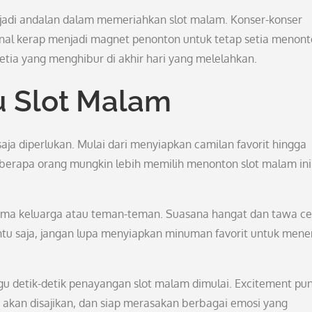
enjadi andalan dalam memeriahkan slot malam. Konser-konser
enal kerap menjadi magnet penonton untuk tetap setia menon
etia yang menghibur di akhir hari yang melelahkan.
u Slot Malam
ja diperlukan. Mulai dari menyiapkan camilan favorit hingga
berapa orang mungkin lebih memilih menonton slot malam ini
ama keluarga atau teman-teman. Suasana hangat dan tawa ce
u saja, jangan lupa menyiapkan minuman favorit untuk men
gu detik-detik penayangan slot malam dimulai. Excitement pu
 akan disajikan, dan siap merasakan berbagai emosi yang