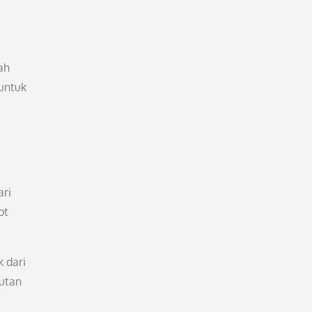
ah
untuk
ari
ot
k dari
jutan