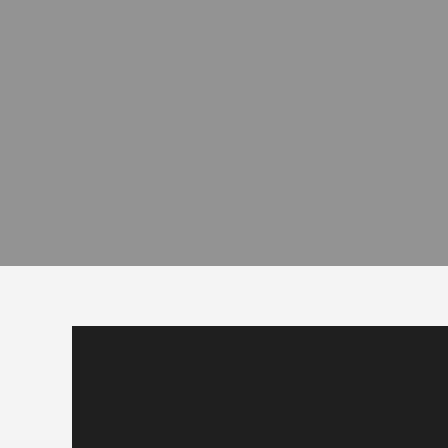
Skip
to
content