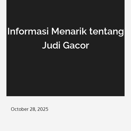
Informasi Menarik tentang
Judi Gacor
Posted
October 28, 2025
on