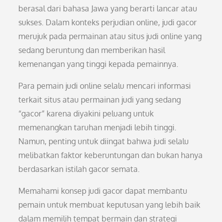
berasal dari bahasa Jawa yang berarti lancar atau
sukses. Dalam konteks perjudian online, judi gacor
merujuk pada permainan atau situs judi online yang
sedang beruntung dan memberikan hasil
kemenangan yang tinggi kepada pemainnya.
Para pemain judi online selalu mencari informasi
terkait situs atau permainan judi yang sedang
“gacor” karena diyakini peluang untuk
memenangkan taruhan menjadi lebih tinggi.
Namun, penting untuk diingat bahwa judi selalu
melibatkan faktor keberuntungan dan bukan hanya
berdasarkan istilah gacor semata.
Memahami konsep judi gacor dapat membantu
pemain untuk membuat keputusan yang lebih baik
dalam memilih tempat bermain dan strategi