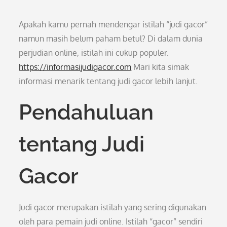
Apakah kamu pernah mendengar istilah “judi gacor”
namun masih belum paham betul? Di dalam dunia
perjudian online, istilah ini cukup populer.
https://informasijudigacor.com
Mari kita simak
informasi menarik tentang judi gacor lebih lanjut.
Pendahuluan
tentang Judi
Gacor
Judi gacor merupakan istilah yang sering digunakan
oleh para pemain judi online. Istilah “gacor” sendiri