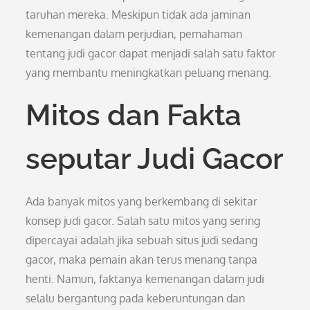
taruhan mereka. Meskipun tidak ada jaminan
kemenangan dalam perjudian, pemahaman
tentang judi gacor dapat menjadi salah satu faktor
yang membantu meningkatkan peluang menang.
Mitos dan Fakta
seputar Judi Gacor
Ada banyak mitos yang berkembang di sekitar
konsep judi gacor. Salah satu mitos yang sering
dipercayai adalah jika sebuah situs judi sedang
gacor, maka pemain akan terus menang tanpa
henti. Namun, faktanya kemenangan dalam judi
selalu bergantung pada keberuntungan dan