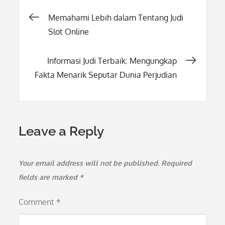
Post
Memahami Lebih dalam Tentang Judi
Slot Online
navigation
Informasi Judi Terbaik: Mengungkap
Fakta Menarik Seputar Dunia Perjudian
Leave a Reply
Your email address will not be published.
Required
fields are marked
*
Comment
*