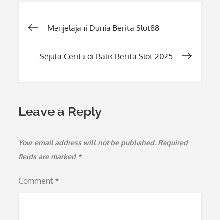
Post
Menjelajahi Dunia Berita Slot88
navigation
Sejuta Cerita di Balik Berita Slot 2025
Leave a Reply
Your email address will not be published.
Required
fields are marked
*
Comment
*