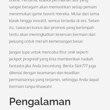
online. Pertama, koleksi permainan slot yang
sangat beragam akan memastikan setiap pemain
menemukan game favorit mereka. Mulai dari tema
klasik hingga inovatif, semua tersedia di sini. Selain
itu, tawaran bonus dan promosi yang berlimpah
tentu akan meningkatkan keseruan bermain dan
peluang untuk meraih kemenangan besar.
Jangan lupa untuk mencoba fitur unik seperti
jackpot progresif yang bisa memberikan hadiah
fantastis jika Anda beruntung. Berita Slot777 juga
dikenal dengan keamanan dan keadilan
permainannya yang terjamin, sehingga Anda dapat
bermain tanpa khawatir.
Pengalaman