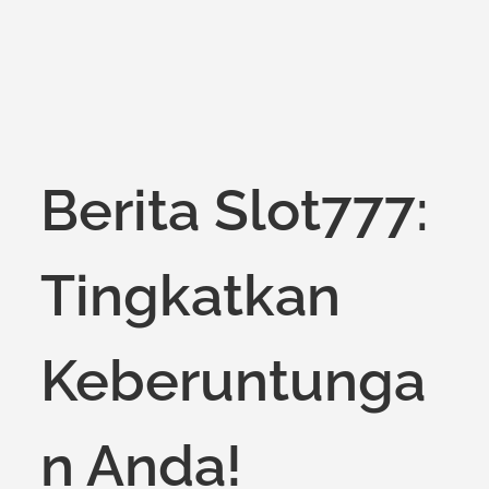
Berita Slot777:
Tingkatkan
Keberuntunga
n Anda!