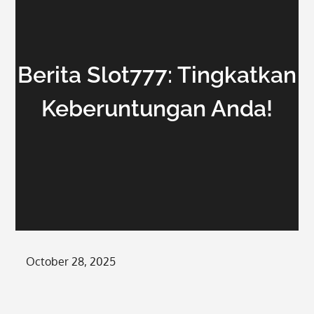
Berita Slot777: Tingkatkan
Keberuntungan Anda!
Posted
October 28, 2025
on