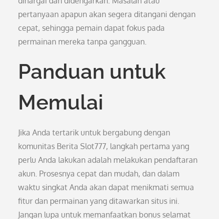
dihargai dan didengarkan. Masalah atau
pertanyaan apapun akan segera ditangani dengan
cepat, sehingga pemain dapat fokus pada
permainan mereka tanpa gangguan.
Panduan untuk
Memulai
Jika Anda tertarik untuk bergabung dengan
komunitas Berita Slot777, langkah pertama yang
perlu Anda lakukan adalah melakukan pendaftaran
akun. Prosesnya cepat dan mudah, dan dalam
waktu singkat Anda akan dapat menikmati semua
fitur dan permainan yang ditawarkan situs ini.
Jangan lupa untuk memanfaatkan bonus selamat