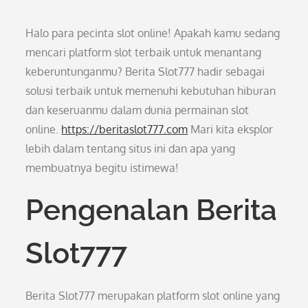
Halo para pecinta slot online! Apakah kamu sedang
mencari platform slot terbaik untuk menantang
keberuntunganmu? Berita Slot777 hadir sebagai
solusi terbaik untuk memenuhi kebutuhan hiburan
dan keseruanmu dalam dunia permainan slot
online.
https://beritaslot777.com
Mari kita eksplor
lebih dalam tentang situs ini dan apa yang
membuatnya begitu istimewa!
Pengenalan Berita
Slot777
Berita Slot777 merupakan platform slot online yang