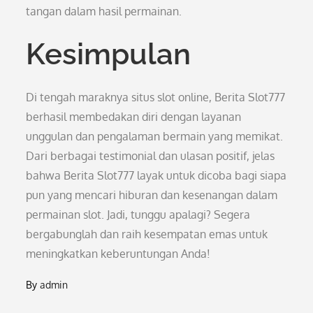
tangan dalam hasil permainan.
Kesimpulan
Di tengah maraknya situs slot online, Berita Slot777
berhasil membedakan diri dengan layanan
unggulan dan pengalaman bermain yang memikat.
Dari berbagai testimonial dan ulasan positif, jelas
bahwa Berita Slot777 layak untuk dicoba bagi siapa
pun yang mencari hiburan dan kesenangan dalam
permainan slot. Jadi, tunggu apalagi? Segera
bergabunglah dan raih kesempatan emas untuk
meningkatkan keberuntungan Anda!
By
admin