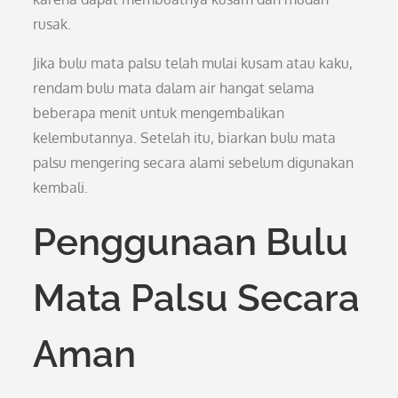
rusak.
Jika bulu mata palsu telah mulai kusam atau kaku,
rendam bulu mata dalam air hangat selama
beberapa menit untuk mengembalikan
kelembutannya. Setelah itu, biarkan bulu mata
palsu mengering secara alami sebelum digunakan
kembali.
Penggunaan Bulu
Mata Palsu Secara
Aman