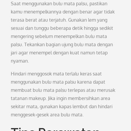
Saat menggunakan bulu mata palsu, pastikan
kamu menempelkannya dengan benar agar tidak
terasa berat atau terjatuh. Gunakan lem yang
sesuai dan tunggu beberapa detik hingga sedikit
mengering sebelum menempelkan bulu mata
palsu. Tekankan bagian ujung bulu mata dengan
jari agar menempel dengan kuat namun tetap
nyaman.
Hindari menggosok mata terlalu keras saat
menggunakan bulu mata palsu karena dapat
membuat bulu mata palsu terlepas atau merusak
tatanan makeup. Jika ingin membersihkan area
sekitar mata, gunakan kapas lembut dan hindari
menggesek-gesek area bulu mata.