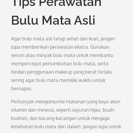
Tips Perawatan
Bulu Mata Asli
Agar bulu mata asli tetap sehat dan kuat, jangan
lupa memberikan perawatan ekstra. Gunakan
serum atau minyak bulu mata untuk membantu
mempercepat pertumbuhan bulu mata, serta
hindari penggunaan makeup yang berat terlalu
sering agar bulu mata memiliki waktu untuk
bernapas.
Perbanyak mengonsumsi makanan yang kaya akan
vitamin dan mineral, seperti sayuran hijau, buah-
buahan, dan kacang-kacangan untuk menjaga
kesehatan bulu mata dari dalam. Jangan lupa untuk