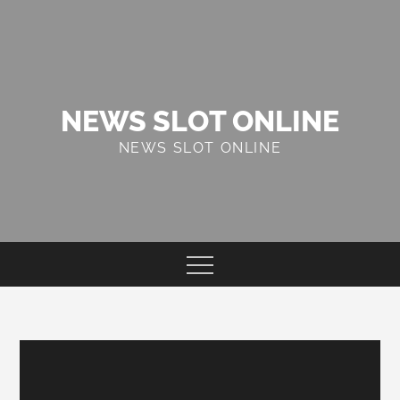
Skip
to
content
NEWS SLOT ONLINE
NEWS SLOT ONLINE