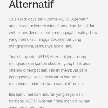
Alternatif
Salah satu daya tarik utama NET33 Alternatif
adalah ragam konten yang ditawarkan. Mulai dari
web series dengan cerita menggugah, reality show
yang memukau, hingga dokumenter yang
menginspirasi, semuanya ada di sini.
Tidak hanya itu, NET33 Alternatif juga sering
menghadirkan konten eksklusif yang tidak bisa
ditemui di tempat lain. Hal ini membuat para
penggunanya selalu penasaran dan setia
menunggu update terbaru dari platform ini.
Jika kamu mencari hiburan yang segar dan
berbeda, NET33 Alternatif bisa menjadi pilihan
yang tepat untukmu.