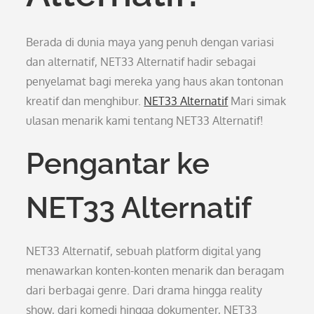
Berada di dunia maya yang penuh dengan variasi
dan alternatif, NET33 Alternatif hadir sebagai
penyelamat bagi mereka yang haus akan tontonan
kreatif dan menghibur.
NET33 Alternatif
Mari simak
ulasan menarik kami tentang NET33 Alternatif!
Pengantar ke
NET33 Alternatif
NET33 Alternatif, sebuah platform digital yang
menawarkan konten-konten menarik dan beragam
dari berbagai genre. Dari drama hingga reality
show, dari komedi hingga dokumenter, NET33