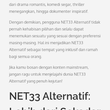
dari drama romantis, komedi segar, thriller
menegangkan, hingga dokumenter inspiratif.
Dengan demikian, pengguna NET33 Alternatif tidak
pernah kehabisan pilihan dan selalu dapat
menemukan sesuatu yang sesuai dengan preferensi
masing-masing. Hal ini menjadikan NET33
Alternatif sebagai tempat yang inklusif dan ramah
bagi semua orang.
Jika kamu bosan dengan konten mainstream,
jangan ragu untuk menjelajahi dunia NET33
Alternatif yang penuh kejutan!
NET33 Alternatif: