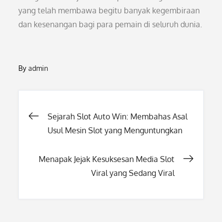
yang telah membawa begitu banyak kegembiraan
dan kesenangan bagi para pemain di seluruh dunia.
By
admin
Post
Sejarah Slot Auto Win: Membahas Asal
Usul Mesin Slot yang Menguntungkan
navigation
Menapak Jejak Kesuksesan Media Slot
Viral yang Sedang Viral