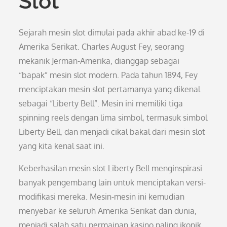
Slot
Sejarah mesin slot dimulai pada akhir abad ke-19 di
Amerika Serikat. Charles August Fey, seorang
mekanik Jerman-Amerika, dianggap sebagai
“bapak” mesin slot modern. Pada tahun 1894, Fey
menciptakan mesin slot pertamanya yang dikenal
sebagai “Liberty Bell”. Mesin ini memiliki tiga
spinning reels dengan lima simbol, termasuk simbol
Liberty Bell, dan menjadi cikal bakal dari mesin slot
yang kita kenal saat ini.
Keberhasilan mesin slot Liberty Bell menginspirasi
banyak pengembang lain untuk menciptakan versi-
modifikasi mereka. Mesin-mesin ini kemudian
menyebar ke seluruh Amerika Serikat dan dunia,
menjadi salah satu permainan kasino paling ikonik.