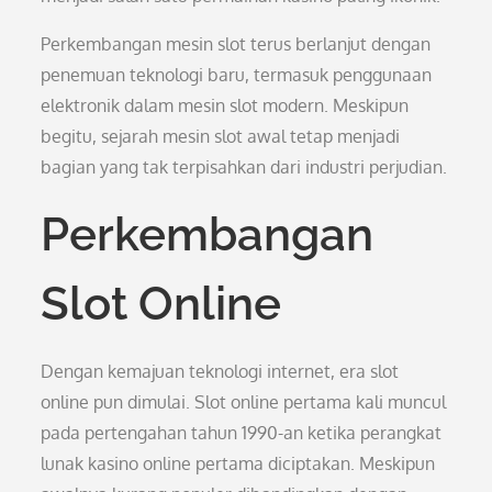
Perkembangan mesin slot terus berlanjut dengan
penemuan teknologi baru, termasuk penggunaan
elektronik dalam mesin slot modern. Meskipun
begitu, sejarah mesin slot awal tetap menjadi
bagian yang tak terpisahkan dari industri perjudian.
Perkembangan
Slot Online
Dengan kemajuan teknologi internet, era slot
online pun dimulai. Slot online pertama kali muncul
pada pertengahan tahun 1990-an ketika perangkat
lunak kasino online pertama diciptakan. Meskipun