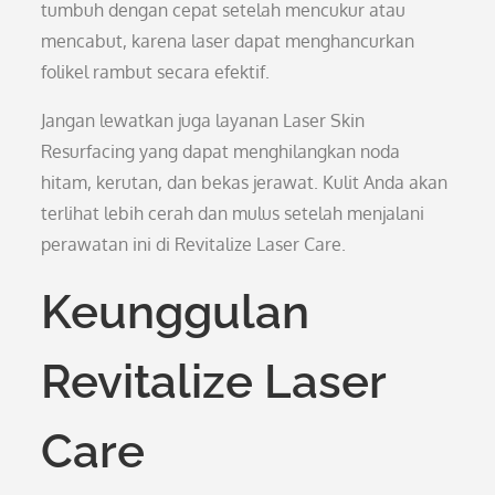
tumbuh dengan cepat setelah mencukur atau
mencabut, karena laser dapat menghancurkan
folikel rambut secara efektif.
Jangan lewatkan juga layanan Laser Skin
Resurfacing yang dapat menghilangkan noda
hitam, kerutan, dan bekas jerawat. Kulit Anda akan
terlihat lebih cerah dan mulus setelah menjalani
perawatan ini di Revitalize Laser Care.
Keunggulan
Revitalize Laser
Care