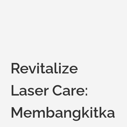
on
Revitalize
Laser Care:
Membangkitka