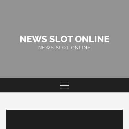
Skip
to
content
NEWS SLOT ONLINE
NEWS SLOT ONLINE