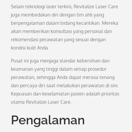
Selain teknologi laser terkini, Revitalize Laser Care
juga membedakan diri dengan tim ahli yang
berpengalaman dalam bidang kecantikan. Mereka
akan memberikan konsultasi yang personal dan
rekomendasi perawatan yang sesuai dengan
kondisi kulit Anda.
Pusat ini juga menjaga standar kebersihan dan
keamanan yang tinggi dalam setiap prosedur
perawatan, sehingga Anda dapat merasa tenang
dan percaya diri saat melakukan perawatan di sini.
Kepuasan dan keselamatan pasien adalah prioritas
utama Revitalize Laser Care.
Pengalaman