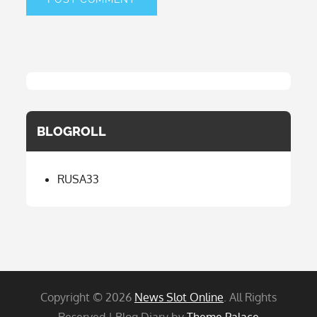
BLOGROLL
RUSA33
Copyright © 2026
News Slot Online
. All Rights