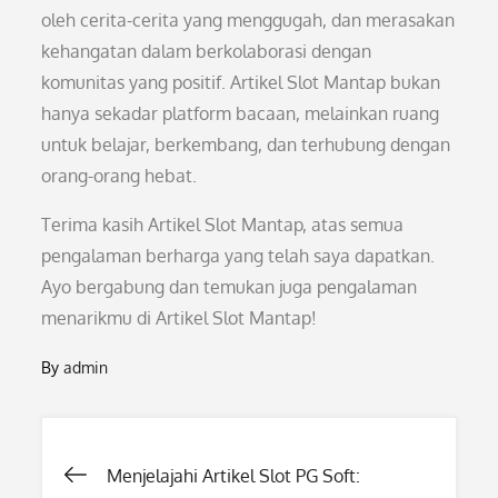
oleh cerita-cerita yang menggugah, dan merasakan
kehangatan dalam berkolaborasi dengan
komunitas yang positif. Artikel Slot Mantap bukan
hanya sekadar platform bacaan, melainkan ruang
untuk belajar, berkembang, dan terhubung dengan
orang-orang hebat.
Terima kasih Artikel Slot Mantap, atas semua
pengalaman berharga yang telah saya dapatkan.
Ayo bergabung dan temukan juga pengalaman
menarikmu di Artikel Slot Mantap!
By
admin
Post
Menjelajahi Artikel Slot PG Soft: