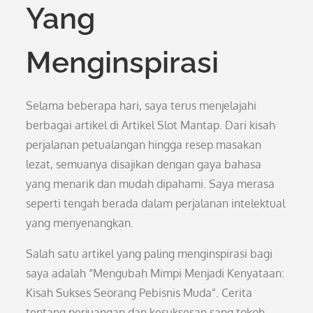
Yang
Menginspirasi
Selama beberapa hari, saya terus menjelajahi
berbagai artikel di Artikel Slot Mantap. Dari kisah
perjalanan petualangan hingga resep masakan
lezat, semuanya disajikan dengan gaya bahasa
yang menarik dan mudah dipahami. Saya merasa
seperti tengah berada dalam perjalanan intelektual
yang menyenangkan.
Salah satu artikel yang paling menginspirasi bagi
saya adalah “Mengubah Mimpi Menjadi Kenyataan:
Kisah Sukses Seorang Pebisnis Muda”. Cerita
tentang perjuangan dan kesuksesan sang tokoh