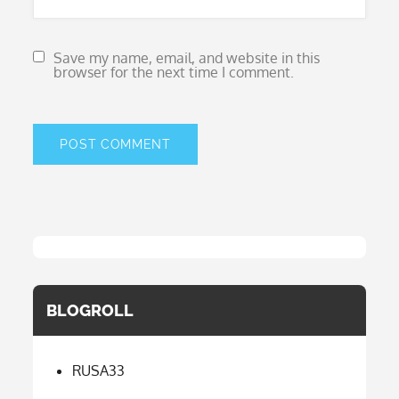
Save my name, email, and website in this
browser for the next time I comment.
BLOGROLL
RUSA33