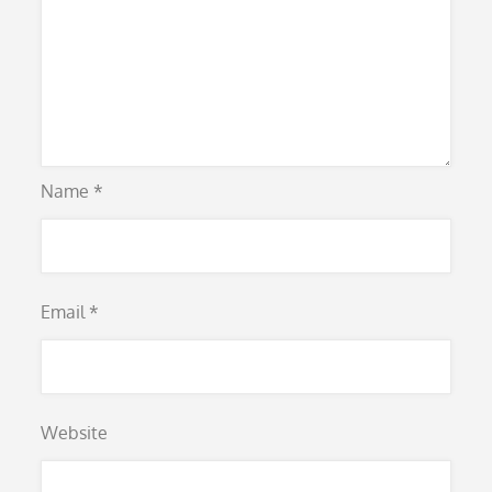
Name
*
Email
*
Website