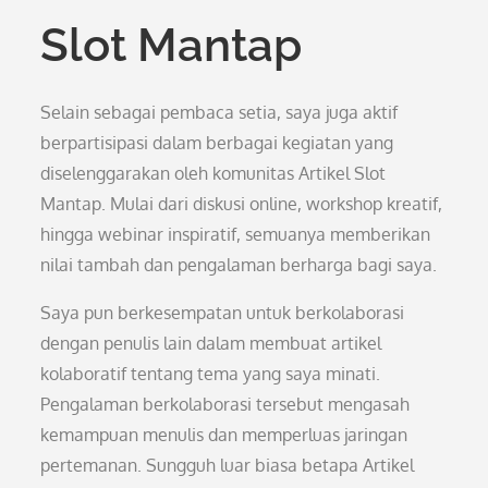
Slot Mantap
Selain sebagai pembaca setia, saya juga aktif
berpartisipasi dalam berbagai kegiatan yang
diselenggarakan oleh komunitas Artikel Slot
Mantap. Mulai dari diskusi online, workshop kreatif,
hingga webinar inspiratif, semuanya memberikan
nilai tambah dan pengalaman berharga bagi saya.
Saya pun berkesempatan untuk berkolaborasi
dengan penulis lain dalam membuat artikel
kolaboratif tentang tema yang saya minati.
Pengalaman berkolaborasi tersebut mengasah
kemampuan menulis dan memperluas jaringan
pertemanan. Sungguh luar biasa betapa Artikel