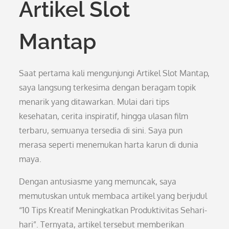
Artikel Slot
Mantap
Saat pertama kali mengunjungi Artikel Slot Mantap,
saya langsung terkesima dengan beragam topik
menarik yang ditawarkan. Mulai dari tips
kesehatan, cerita inspiratif, hingga ulasan film
terbaru, semuanya tersedia di sini. Saya pun
merasa seperti menemukan harta karun di dunia
maya.
Dengan antusiasme yang memuncak, saya
memutuskan untuk membaca artikel yang berjudul
“10 Tips Kreatif Meningkatkan Produktivitas Sehari-
hari”. Ternyata, artikel tersebut memberikan