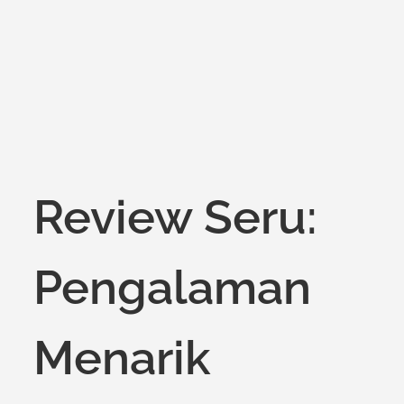
on
Review Seru:
Pengalaman
Menarik