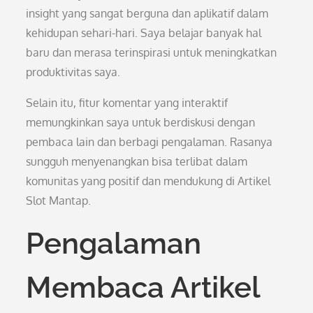
insight yang sangat berguna dan aplikatif dalam
kehidupan sehari-hari. Saya belajar banyak hal
baru dan merasa terinspirasi untuk meningkatkan
produktivitas saya.
Selain itu, fitur komentar yang interaktif
memungkinkan saya untuk berdiskusi dengan
pembaca lain dan berbagi pengalaman. Rasanya
sungguh menyenangkan bisa terlibat dalam
komunitas yang positif dan mendukung di Artikel
Slot Mantap.
Pengalaman
Membaca Artikel