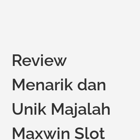
Review
Menarik dan
Unik Majalah
Maxwin Slot