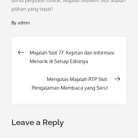
dunia perjudian online, Majalah Maxwin Slot adalah
pilihan yang tepat!
By
admin
Post
Majalah Slot 77: Kejutan dan Informasi
Menarik di Setiap Edisinya
navigation
Mengulas Majalah RTP Slot:
Pengalaman Membaca yang Seru!
Leave a Reply