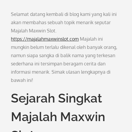
Selamat datang kembali di blog kami yang kali ini
akan membahas sebuah topik menarik seputar
Majalah Maxwin Slot.
https://majalahmaxwinslot.com
Majalah ini
mungkin belum terlalu dikenal oleh banyak orang,
namun siapa sangka di balik nama yang terkesan
sederhana ini tersimpan beragam cerita dan
informasi menarik. Simak ulasan lengkapnya di
bawah ini!
Sejarah Singkat
Majalah Maxwin