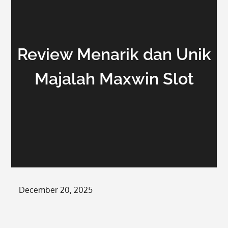
Review Menarik dan Unik
Majalah Maxwin Slot
Posted
December 20, 2025
on