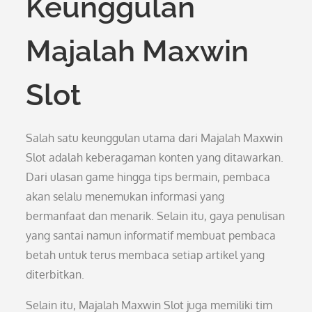
Keunggulan
Majalah Maxwin
Slot
Salah satu keunggulan utama dari Majalah Maxwin
Slot adalah keberagaman konten yang ditawarkan.
Dari ulasan game hingga tips bermain, pembaca
akan selalu menemukan informasi yang
bermanfaat dan menarik. Selain itu, gaya penulisan
yang santai namun informatif membuat pembaca
betah untuk terus membaca setiap artikel yang
diterbitkan.
Selain itu, Majalah Maxwin Slot juga memiliki tim