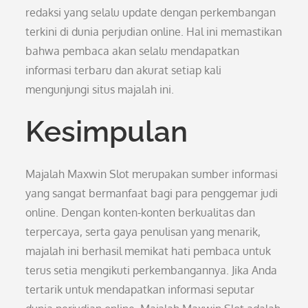
redaksi yang selalu update dengan perkembangan
terkini di dunia perjudian online. Hal ini memastikan
bahwa pembaca akan selalu mendapatkan
informasi terbaru dan akurat setiap kali
mengunjungi situs majalah ini.
Kesimpulan
Majalah Maxwin Slot merupakan sumber informasi
yang sangat bermanfaat bagi para penggemar judi
online. Dengan konten-konten berkualitas dan
terpercaya, serta gaya penulisan yang menarik,
majalah ini berhasil memikat hati pembaca untuk
terus setia mengikuti perkembangannya. Jika Anda
tertarik untuk mendapatkan informasi seputar