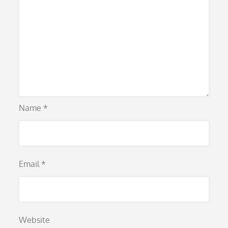
Name
*
Email
*
Website