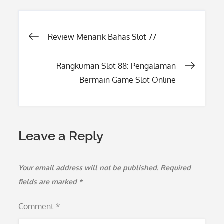
Post
Review Menarik Bahas Slot 77
navigation
Rangkuman Slot 88: Pengalaman
Bermain Game Slot Online
Leave a Reply
Your email address will not be published.
Required
fields are marked
*
Comment
*