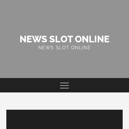
Skip
to
content
NEWS SLOT ONLINE
NEWS SLOT ONLINE