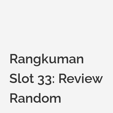
Rangkuman
Slot 33: Review
Random