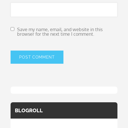
Save my name, email, and website in this
browser for the next time I comment.
BLOGROLL