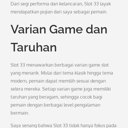
Dari segi performa dan kelancaran, Slot 33 layak
mendapatkan pujian dari saya sebagai pemain.
Varian Game dan
Taruhan
Slot 33 menawarkan berbagai varian game slot
yang menarik. Mulai dari tema klasik hingga tema
modern, pemain dapat memilih sesuai dengan
selera mereka. Setiap varian game juga memiliki
taruhan yang beragam, sehingga cocok bagi
pemain dengan berbagai level pengalaman
bermain.
Saya senang bahwa Slot 33 tidak hanya fokus pada