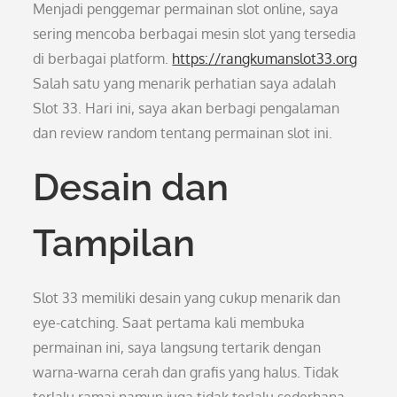
Menjadi penggemar permainan slot online, saya
sering mencoba berbagai mesin slot yang tersedia
di berbagai platform.
https://rangkumanslot33.org
Salah satu yang menarik perhatian saya adalah
Slot 33. Hari ini, saya akan berbagi pengalaman
dan review random tentang permainan slot ini.
Desain dan
Tampilan
Slot 33 memiliki desain yang cukup menarik dan
eye-catching. Saat pertama kali membuka
permainan ini, saya langsung tertarik dengan
warna-warna cerah dan grafis yang halus. Tidak