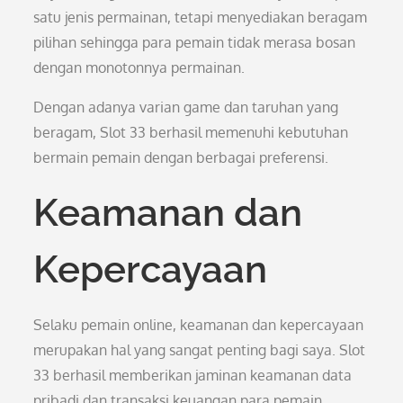
satu jenis permainan, tetapi menyediakan beragam
pilihan sehingga para pemain tidak merasa bosan
dengan monotonnya permainan.
Dengan adanya varian game dan taruhan yang
beragam, Slot 33 berhasil memenuhi kebutuhan
bermain pemain dengan berbagai preferensi.
Keamanan dan
Kepercayaan
Selaku pemain online, keamanan dan kepercayaan
merupakan hal yang sangat penting bagi saya. Slot
33 berhasil memberikan jaminan keamanan data
pribadi dan transaksi keuangan para pemain.