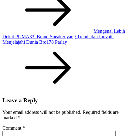
Mengenal Lebih
Dekat PUMA33: Brand Sneaker yang Trendi dan Inovatif
Menjelajahi Dunia Bro178 Parlay
Leave a Reply
Your email address will not be published.
Required fields are
marked
*
Comment
*