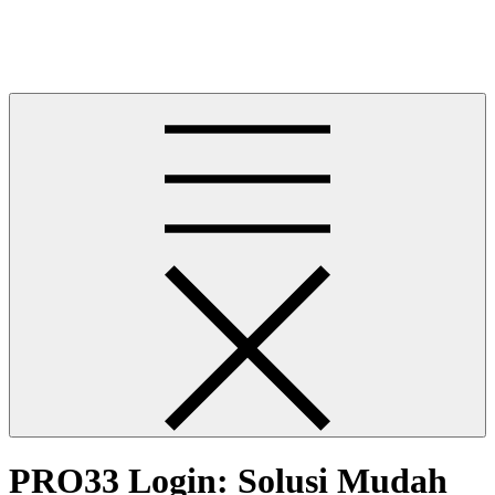
Skip
News Slot Online
to
News Slot Online
content
PRO33 Login: Solusi Mudah