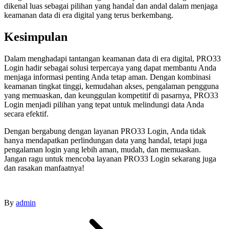
dikenal luas sebagai pilihan yang handal dan andal dalam menjaga
keamanan data di era digital yang terus berkembang.
Kesimpulan
Dalam menghadapi tantangan keamanan data di era digital, PRO33
Login hadir sebagai solusi terpercaya yang dapat membantu Anda
menjaga informasi penting Anda tetap aman. Dengan kombinasi
keamanan tingkat tinggi, kemudahan akses, pengalaman pengguna
yang memuaskan, dan keunggulan kompetitif di pasarnya, PRO33
Login menjadi pilihan yang tepat untuk melindungi data Anda
secara efektif.
Dengan bergabung dengan layanan PRO33 Login, Anda tidak
hanya mendapatkan perlindungan data yang handal, tetapi juga
pengalaman login yang lebih aman, mudah, dan memuaskan.
Jangan ragu untuk mencoba layanan PRO33 Login sekarang juga
dan rasakan manfaatnya!
By
admin
Post
navigation