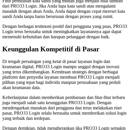
Fitur pemulihan kata sandi yang mudah juga menjadi nilai tambah
dari PRO33 Login. Jika Anda lupa kata sandi atau mengalami
masalah dengan akun Anda, Anda dapat dengan cepat mereset kata
sandi Anda tanpa harus berurusan dengan proses yang rumit.
Dengan berbagai testimoni positif dari pengguna yang puas, PRO33
Login terus berusaha untuk meningkatkan layanannya agar dapat
memenuhi kebutuhan dan harapan pelanggan dengan baik.
Keunggulan Kompetitif di Pasar
Di tengah persaingan yang ketat di pasar layanan login dan
keamanan digital, PRO33 Login mampu unggul dengan inovasi
yang terus dikembangkan. Kemitraan strategis dengan berbagai
platform dan penyedia layanan membuat PRO33 Login menjadi
pilihan yang tepat bagi individu maupun perusahaan yang peduli
akan keamanan data.
Keberlanjutan dalam memberikan pembaruan dan fitur-fitur terbaru
juga menjadi salah satu keunggulan PRO33 Login. Dengan
mendengarkan masukan dari pengguna dan terus melakukan riset
pasar, PRO33 Login selalu berusaha untuk memberikan solusi login
yang terbaik dan terdepan.
Dengan demikian, tidak mengherankan jika PRO33 Login semakin