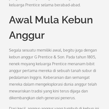
keluarga Prentice selama berabad-abad.
Awal Mula Kebun
Anggur
Segala sesuatu memiliki awal, begitu juga dengan
kebun anggur G Prentice & Son. Pada tahun 1805,
nenek moyang keluarga Prentice menanam bibit
anggur pertama mereka di sebuah tanah subur di
pedalaman Inggris. Keberanian dan semangat
mereka dalam mengeksplorasi dunia anggur telah
mewariskan tradisi yang kini terus dijaga dan
dikembangkan oleh generasi penerus.
Dari kecil, anggur-anggur yang tumbuh di kebun ini