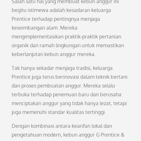
Salah satu hal yang membuat kebun anggur ini
begitu istimewa adalah kesadaran keluarga
Prentice terhadap pentingnya menjaga
keseimbangan alam. Mereka
mengimplementasikan praktik-praktik pertanian
organik dan ramah lingkungan untuk memastikan
keberlanjutan kebun anggur mereka.
Tak hanya sekadar menjaga tradisi, keluarga
Prentice juga terus berinovasi dalam teknik bertani
dan proses pembuatan anggur. Mereka selalu
terbuka terhadap penemuan baru dan berusaha
menciptakan anggur yang tidak hanya lezat, tetapi
juga memenuhi standar kualitas tertinggi.
Dengan kombinasi antara kearifan lokal dan
pengetahuan modern, kebun anggur G Prentice &