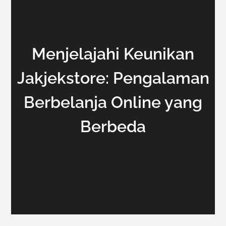
Menjelajahi Keunikan
Jakjekstore: Pengalaman
Berbelanja Online yang
Berbeda