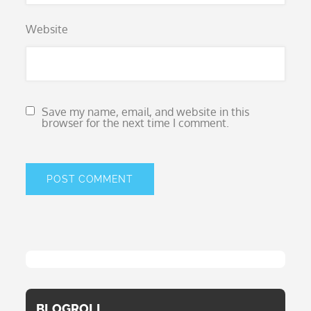
Website
Save my name, email, and website in this
browser for the next time I comment.
BLOGROLL