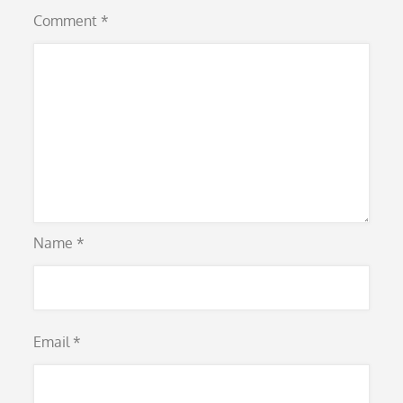
Comment
*
Name
*
Email
*