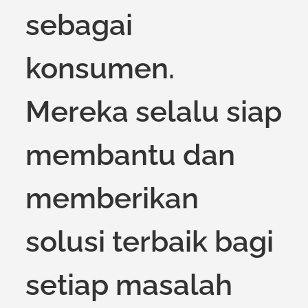
sebagai
konsumen.
Mereka selalu siap
membantu dan
memberikan
solusi terbaik bagi
setiap masalah