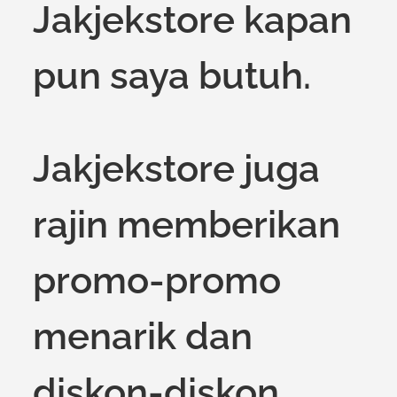
Jakjekstore kapan
pun saya butuh.
Jakjekstore juga
rajin memberikan
promo-promo
menarik dan
diskon-diskon