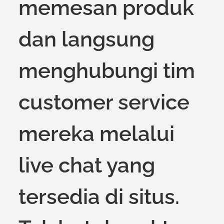
memesan produk
dan langsung
menghubungi tim
customer service
mereka melalui
live chat yang
tersedia di situs.