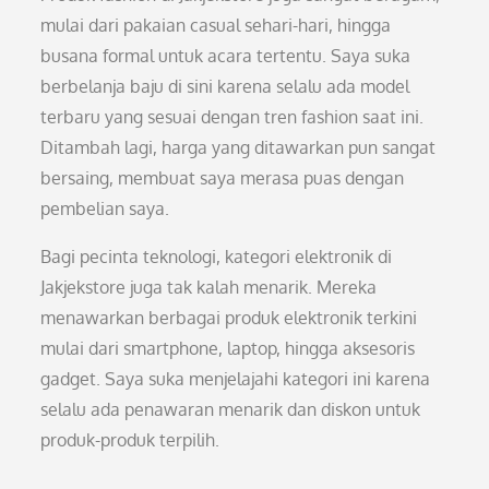
mulai dari pakaian casual sehari-hari, hingga
busana formal untuk acara tertentu. Saya suka
berbelanja baju di sini karena selalu ada model
terbaru yang sesuai dengan tren fashion saat ini.
Ditambah lagi, harga yang ditawarkan pun sangat
bersaing, membuat saya merasa puas dengan
pembelian saya.
Bagi pecinta teknologi, kategori elektronik di
Jakjekstore juga tak kalah menarik. Mereka
menawarkan berbagai produk elektronik terkini
mulai dari smartphone, laptop, hingga aksesoris
gadget. Saya suka menjelajahi kategori ini karena
selalu ada penawaran menarik dan diskon untuk
produk-produk terpilih.