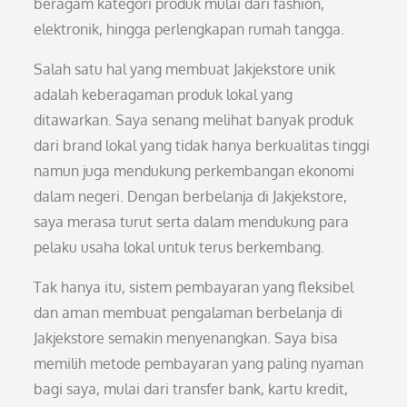
beragam kategori produk mulai dari fashion,
elektronik, hingga perlengkapan rumah tangga.
Salah satu hal yang membuat Jakjekstore unik
adalah keberagaman produk lokal yang
ditawarkan. Saya senang melihat banyak produk
dari brand lokal yang tidak hanya berkualitas tinggi
namun juga mendukung perkembangan ekonomi
dalam negeri. Dengan berbelanja di Jakjekstore,
saya merasa turut serta dalam mendukung para
pelaku usaha lokal untuk terus berkembang.
Tak hanya itu, sistem pembayaran yang fleksibel
dan aman membuat pengalaman berbelanja di
Jakjekstore semakin menyenangkan. Saya bisa
memilih metode pembayaran yang paling nyaman
bagi saya, mulai dari transfer bank, kartu kredit,