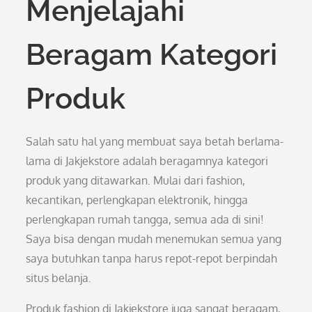
Menjelajahi
Beragam Kategori
Produk
Salah satu hal yang membuat saya betah berlama-
lama di Jakjekstore adalah beragamnya kategori
produk yang ditawarkan. Mulai dari fashion,
kecantikan, perlengkapan elektronik, hingga
perlengkapan rumah tangga, semua ada di sini!
Saya bisa dengan mudah menemukan semua yang
saya butuhkan tanpa harus repot-repot berpindah
situs belanja.
Produk fashion di Jakjekstore juga sangat beragam,