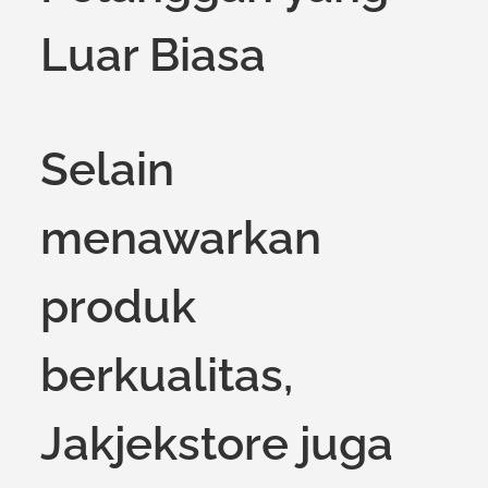
Luar Biasa
Selain
menawarkan
produk
berkualitas,
Jakjekstore juga