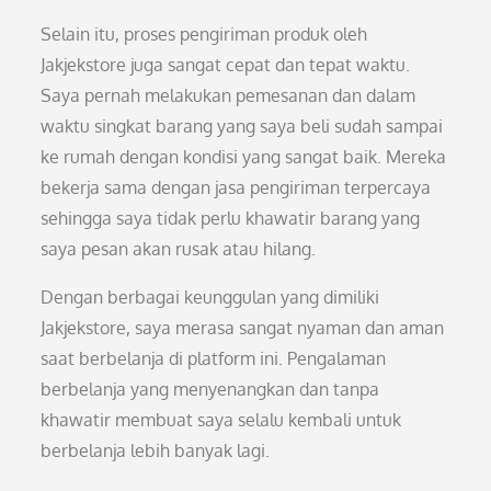
Selain itu, proses pengiriman produk oleh
Jakjekstore juga sangat cepat dan tepat waktu.
Saya pernah melakukan pemesanan dan dalam
waktu singkat barang yang saya beli sudah sampai
ke rumah dengan kondisi yang sangat baik. Mereka
bekerja sama dengan jasa pengiriman terpercaya
sehingga saya tidak perlu khawatir barang yang
saya pesan akan rusak atau hilang.
Dengan berbagai keunggulan yang dimiliki
Jakjekstore, saya merasa sangat nyaman dan aman
saat berbelanja di platform ini. Pengalaman
berbelanja yang menyenangkan dan tanpa
khawatir membuat saya selalu kembali untuk
berbelanja lebih banyak lagi.