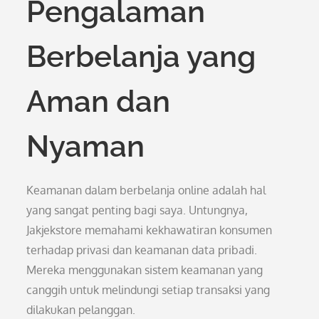
Pengalaman
Berbelanja yang
Aman dan
Nyaman
Keamanan dalam berbelanja online adalah hal
yang sangat penting bagi saya. Untungnya,
Jakjekstore memahami kekhawatiran konsumen
terhadap privasi dan keamanan data pribadi.
Mereka menggunakan sistem keamanan yang
canggih untuk melindungi setiap transaksi yang
dilakukan pelanggan.