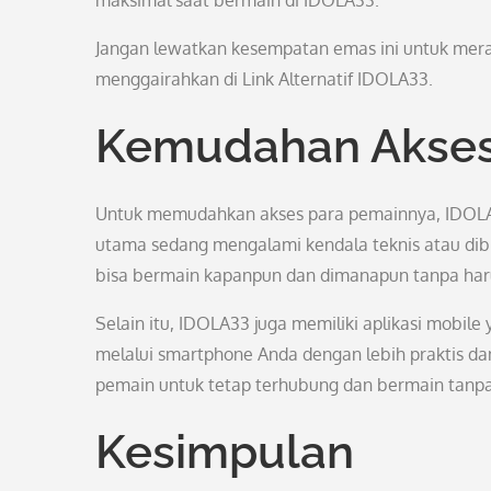
maksimal saat bermain di IDOLA33.
Jangan lewatkan kesempatan emas ini untuk mer
menggairahkan di Link Alternatif IDOLA33.
Kemudahan Akses M
Untuk memudahkan akses para pemainnya, IDOLA33
utama sedang mengalami kendala teknis atau diblok
bisa bermain kapanpun dan dimanapun tanpa har
Selain itu, IDOLA33 juga memiliki aplikasi mobile
melalui smartphone Anda dengan lebih praktis 
pemain untuk tetap terhubung dan bermain tanp
Kesimpulan