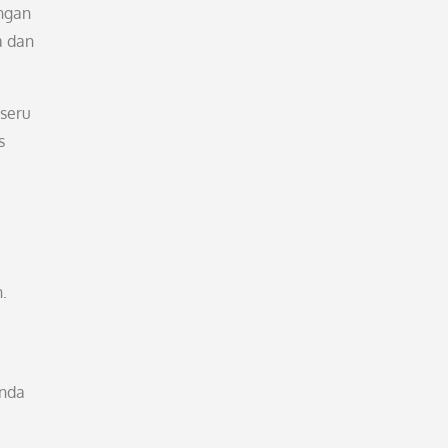
engan
a dan
seru
s
.
Anda