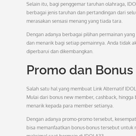
Selain itu, bagi penggemar taruhan olahraga, I
berbagai jenis taruhan dan pertandingan dari se
merasakan sensasi menang yang tiada tara.
Dengan adanya berbagai pilihan permainan yang
dan menarik bagi setiap pemainnya. Anda tidak a
diperbarui dan dikembangkan.
Promo dan Bonus
Salah satu hal yang membuat Link Alternatif IDO
Mulai dari bonus new member, cashback, hingga b
menarik kepada para member setianya.
Dengan adanya promo-promo tersebut, kesempata
bisa memanfaatkan bonus-bonus tersebut untuk