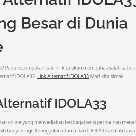
g Besar di Dunia
e
i? Pada kesempatan kali ini, kita akan membahas salah satu si
ternatif IDOLA33.
Link Alternatif IDOLA33
Mari kita simak
lternatif IDOLA33
uhan online yang menyediakan berbagai jenis permainan menar
 masih banyak lagi. Keunggulan utama dari IDOLA33 adalah tawa