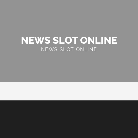
NEWS SLOT ONLINE
NEWS SLOT ONLINE