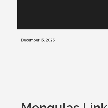
Posted
December 15, 2025
on
Mengulas Link 