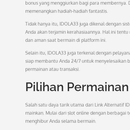
bonus yang menggiurkan bagi para membernya. D
memenangkan hadiah-hadiah fantastis.
Tidak hanya itu, IDOLA33 juga dikenal dengan si
Anda akan terjamin kerahasiaannya. Hal ini ten
dan aman saat bermain di platform ini.
Selain itu, IDOLA33 juga terkenal dengan pelaya
siap membantu Anda 24/7 untuk menyelesaikan be
permainan atau transaksi.
Pilihan Permainan
Salah satu daya tarik utama dari Link Alternati
mainkan. Mulai dari slot online dengan berbagai t
menghibur Anda selama bermain.