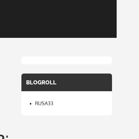
BLOGROLL
RUSA33
3: