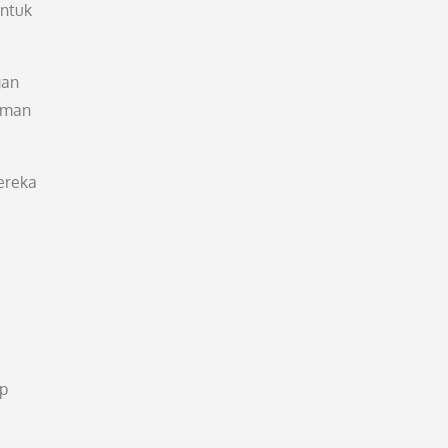
untuk
gan
aman
ereka
ap