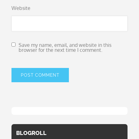
Website
Save my name, email, and website in this
browser for the next time I comment.
BLOGROLL