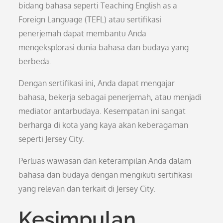
bidang bahasa seperti Teaching English as a
Foreign Language (TEFL) atau sertifikasi
penerjemah dapat membantu Anda
mengeksplorasi dunia bahasa dan budaya yang
berbeda.
Dengan sertifikasi ini, Anda dapat mengajar
bahasa, bekerja sebagai penerjemah, atau menjadi
mediator antarbudaya. Kesempatan ini sangat
berharga di kota yang kaya akan keberagaman
seperti Jersey City.
Perluas wawasan dan keterampilan Anda dalam
bahasa dan budaya dengan mengikuti sertifikasi
yang relevan dan terkait di Jersey City.
Kesimpulan