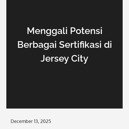
Menggali Potensi
Berbagai Sertifikasi di
Jersey City
Posted
December 13, 2025