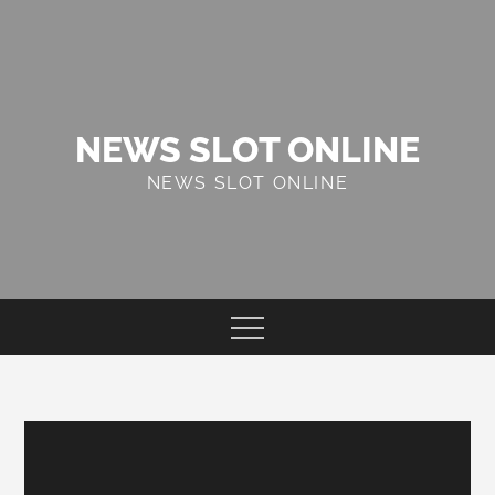
Skip
to
content
NEWS SLOT ONLINE
NEWS SLOT ONLINE