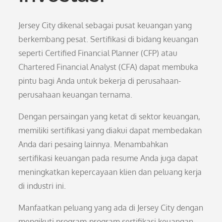
Jersey City dikenal sebagai pusat keuangan yang
berkembang pesat. Sertifikasi di bidang keuangan
seperti Certified Financial Planner (CFP) atau
Chartered Financial Analyst (CFA) dapat membuka
pintu bagi Anda untuk bekerja di perusahaan-
perusahaan keuangan ternama.
Dengan persaingan yang ketat di sektor keuangan,
memiliki sertifikasi yang diakui dapat membedakan
Anda dari pesaing lainnya. Menambahkan
sertifikasi keuangan pada resume Anda juga dapat
meningkatkan kepercayaan klien dan peluang kerja
di industri ini.
Manfaatkan peluang yang ada di Jersey City dengan
mengikuti program-program sertifikasi keuangan