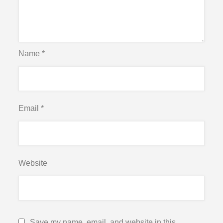
Name
*
Email
*
Website
Save my name, email, and website in this