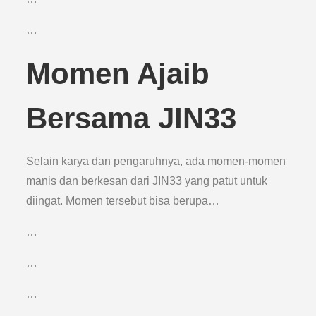
…
Momen Ajaib
Bersama JIN33
Selain karya dan pengaruhnya, ada momen-momen
manis dan berkesan dari JIN33 yang patut untuk
diingat. Momen tersebut bisa berupa…
…
…
…