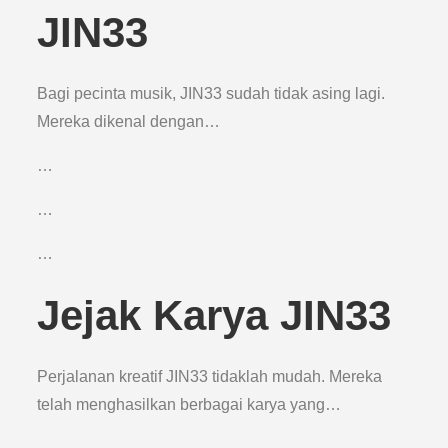
JIN33
Bagi pecinta musik, JIN33 sudah tidak asing lagi.
Mereka dikenal dengan…
…
…
…
Jejak Karya JIN33
Perjalanan kreatif JIN33 tidaklah mudah. Mereka
telah menghasilkan berbagai karya yang…