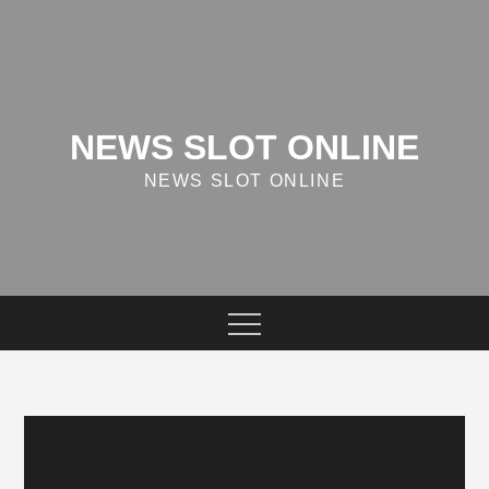
Skip
to
content
NEWS SLOT ONLINE
NEWS SLOT ONLINE