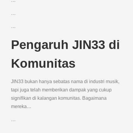
…
…
…
Pengaruh JIN33 di
Komunitas
JIN33 bukan hanya sebatas nama di industri musik,
tapi juga telah memberikan dampak yang cukup
signifikan di kalangan komunitas. Bagaimana
mereka…
…
…