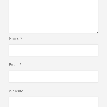
Name
*
Email
*
Website