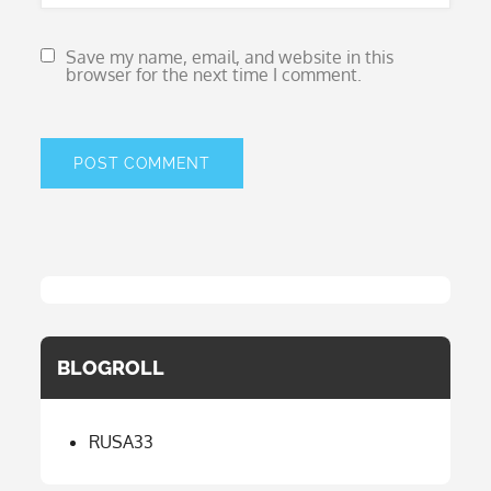
Save my name, email, and website in this
browser for the next time I comment.
BLOGROLL
RUSA33