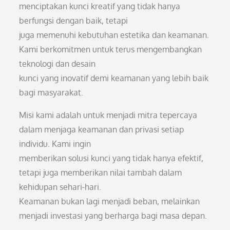
menciptakan kunci kreatif yang tidak hanya
berfungsi dengan baik, tetapi
juga memenuhi kebutuhan estetika dan keamanan.
Kami berkomitmen untuk terus mengembangkan
teknologi dan desain
kunci yang inovatif demi keamanan yang lebih baik
bagi masyarakat.
Misi kami adalah untuk menjadi mitra tepercaya
dalam menjaga keamanan dan privasi setiap
individu. Kami ingin
memberikan solusi kunci yang tidak hanya efektif,
tetapi juga memberikan nilai tambah dalam
kehidupan sehari-hari.
Keamanan bukan lagi menjadi beban, melainkan
menjadi investasi yang berharga bagi masa depan.