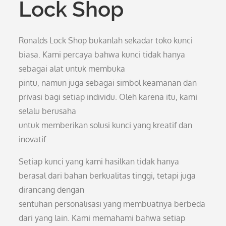
Lock Shop
Ronalds Lock Shop bukanlah sekadar toko kunci
biasa. Kami percaya bahwa kunci tidak hanya
sebagai alat untuk membuka
pintu, namun juga sebagai simbol keamanan dan
privasi bagi setiap individu. Oleh karena itu, kami
selalu berusaha
untuk memberikan solusi kunci yang kreatif dan
inovatif.
Setiap kunci yang kami hasilkan tidak hanya
berasal dari bahan berkualitas tinggi, tetapi juga
dirancang dengan
sentuhan personalisasi yang membuatnya berbeda
dari yang lain. Kami memahami bahwa setiap