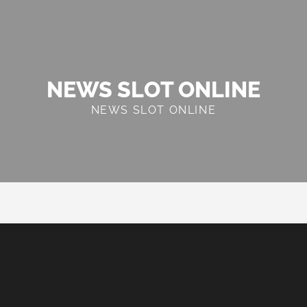
NEWS SLOT ONLINE
NEWS SLOT ONLINE