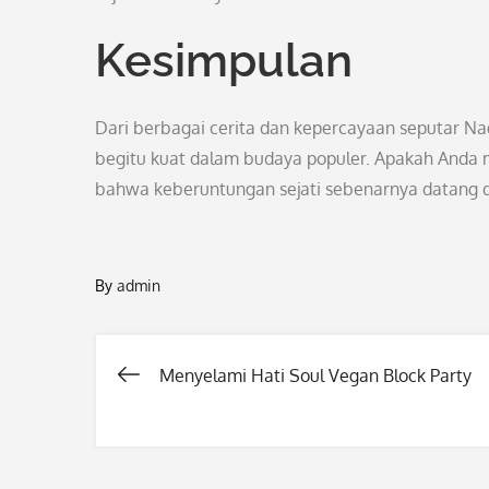
Kesimpulan
Dari berbagai cerita dan kepercayaan seputar Naga
begitu kuat dalam budaya populer. Apakah Anda m
bahwa keberuntungan sejati sebenarnya datang dari
By
admin
Menyelami Hati Soul Vegan Block Party
Post
navigation