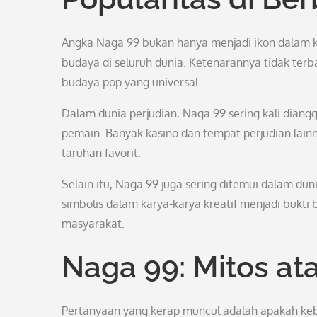
Angka Naga 99 bukan hanya menjadi ikon dalam 
budaya di seluruh dunia. Ketenarannya tidak terb
budaya pop yang universal.
Dalam dunia perjudian, Naga 99 sering kali dia
pemain. Banyak kasino dan tempat perjudian lai
taruhan favorit.
Selain itu, Naga 99 juga sering ditemui dalam du
simbolis dalam karya-karya kreatif menjadi buk
masyarakat.
Naga 99: Mitos at
Pertanyaan yang kerap muncul adalah apakah ke