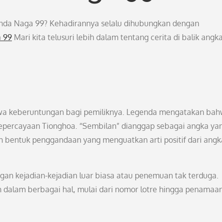
enda Naga 99? Kehadirannya selalu dihubungkan dengan
 99
Mari kita telusuri lebih dalam tentang cerita di balik angk
a keberuntungan bagi pemiliknya. Legenda mengatakan ba
m kepercayaan Tionghoa. “Sembilan” dianggap sebagai angka ya
ah bentuk penggandaan yang menguatkan arti positif dari angk
an kejadian-kejadian luar biasa atau penemuan tak terduga.
n dalam berbagai hal, mulai dari nomor lotre hingga penamaa