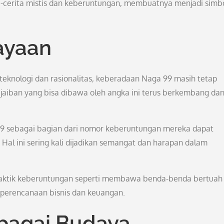
a-cerita mistis dan keberuntungan, membuatnya menjadi simb
ayaan
eknologi dan rasionalitas, keberadaan Naga 99 masih tetap
jaiban yang bisa dibawa oleh angka ini terus berkembang da
9 sebagai bagian dari nomor keberuntungan mereka dapat
al ini sering kali dijadikan semangat dan harapan dalam
praktik keberuntungan seperti membawa benda-benda bertuah
perencanaan bisnis dan keuangan.
rbagai Budaya