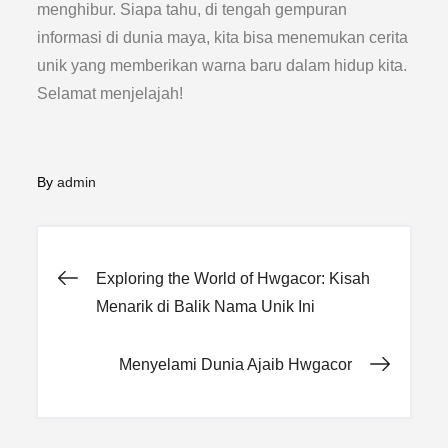
menghibur. Siapa tahu, di tengah gempuran
informasi di dunia maya, kita bisa menemukan cerita
unik yang memberikan warna baru dalam hidup kita.
Selamat menjelajah!
By
admin
Post
Exploring the World of Hwgacor: Kisah
Menarik di Balik Nama Unik Ini
navigation
Menyelami Dunia Ajaib Hwgacor