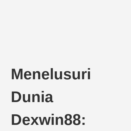
Menelusuri
Dunia
Dexwin88: