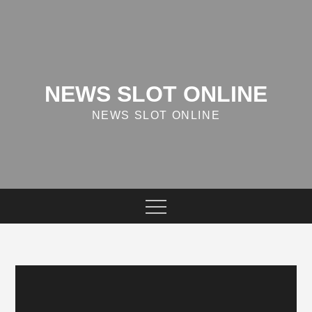
Skip
to
content
NEWS SLOT ONLINE
NEWS SLOT ONLINE