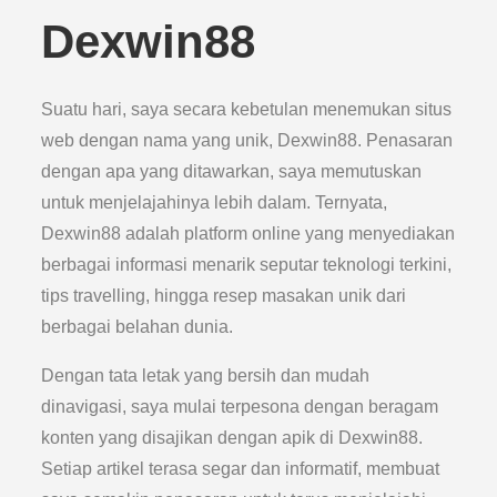
Dexwin88
Suatu hari, saya secara kebetulan menemukan situs
web dengan nama yang unik, Dexwin88. Penasaran
dengan apa yang ditawarkan, saya memutuskan
untuk menjelajahinya lebih dalam. Ternyata,
Dexwin88 adalah platform online yang menyediakan
berbagai informasi menarik seputar teknologi terkini,
tips travelling, hingga resep masakan unik dari
berbagai belahan dunia.
Dengan tata letak yang bersih dan mudah
dinavigasi, saya mulai terpesona dengan beragam
konten yang disajikan dengan apik di Dexwin88.
Setiap artikel terasa segar dan informatif, membuat