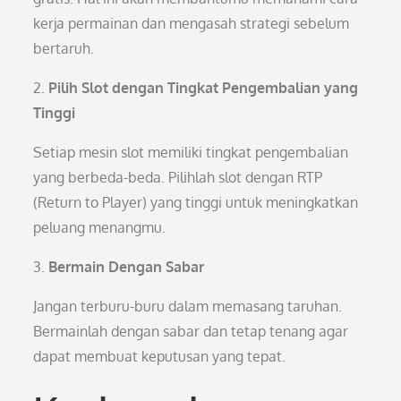
kerja permainan dan mengasah strategi sebelum
bertaruh.
2.
Pilih Slot dengan Tingkat Pengembalian yang
Tinggi
Setiap mesin slot memiliki tingkat pengembalian
yang berbeda-beda. Pilihlah slot dengan RTP
(Return to Player) yang tinggi untuk meningkatkan
peluang menangmu.
3.
Bermain Dengan Sabar
Jangan terburu-buru dalam memasang taruhan.
Bermainlah dengan sabar dan tetap tenang agar
dapat membuat keputusan yang tepat.