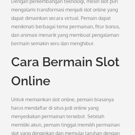
Dengan perkembangan teknologi, mesin slot pun
mengalami transformasi menjadi slot online yang
dapat dimainkan secara virtual. Pemain dapat
menikmati berbagai tema permainan, fitur bonus,
dan animasi menarik yang membuat pengalaman
bermain semakin seru dan menghibur.
Cara Bermain Slot
Online
Untuk memainkan slot online, pemain biasanya
harus mendaftar di situs judi online yang
menyediakan permainan tersebut. Setelah
memiliki akun, pemain tinggal memilih permainan
slot yang diinginkan dan memulai taruhan dengan