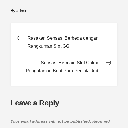
By
admin
Post
Rasakan Sensasi Berbeda dengan
Rangkuman Slot GG!
navigation
Sensasi Bermain Slot Online:
Pengalaman Buat Para Pecinta Judi!
Leave a Reply
Your email address will not be published.
Required