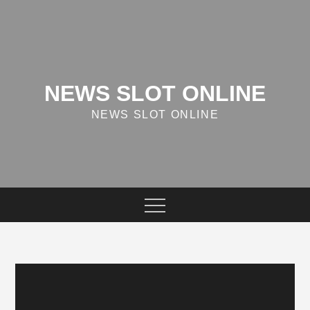
Skip
to
content
NEWS SLOT ONLINE
NEWS SLOT ONLINE