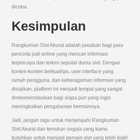
dicoba.
Kesimpulan
Rangkuman Slot Akurat adalah jawaban bagi para
pencinta judi online yang mencari informasi
terpercaya dan terkini seputar dunia slot. Dengan
konten-konten berkualitas, user interface yang
ramah pengguna, dan keberagaman informasi yang
disajikan, platform ini menjadi tempat yang sangat
direkomendasikan bagi siapa pun yang ingin
meningkatkan pengalaman bermainnya.
Jadi, jangan ragu untuk menjelajahi Rangkuman
Slot Akurat dan temukan segala yang kamu
butuhkan untuk menjadi pemain slot yang lebih baik!