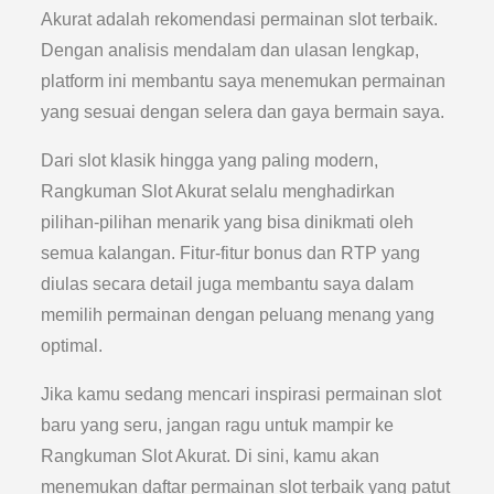
Akurat adalah rekomendasi permainan slot terbaik.
Dengan analisis mendalam dan ulasan lengkap,
platform ini membantu saya menemukan permainan
yang sesuai dengan selera dan gaya bermain saya.
Dari slot klasik hingga yang paling modern,
Rangkuman Slot Akurat selalu menghadirkan
pilihan-pilihan menarik yang bisa dinikmati oleh
semua kalangan. Fitur-fitur bonus dan RTP yang
diulas secara detail juga membantu saya dalam
memilih permainan dengan peluang menang yang
optimal.
Jika kamu sedang mencari inspirasi permainan slot
baru yang seru, jangan ragu untuk mampir ke
Rangkuman Slot Akurat. Di sini, kamu akan
menemukan daftar permainan slot terbaik yang patut