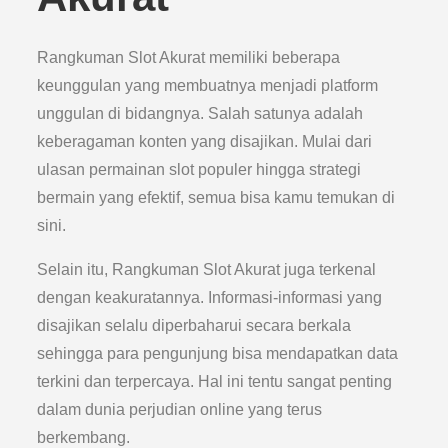
Rangkuman Slot Akurat memiliki beberapa
keunggulan yang membuatnya menjadi platform
unggulan di bidangnya. Salah satunya adalah
keberagaman konten yang disajikan. Mulai dari
ulasan permainan slot populer hingga strategi
bermain yang efektif, semua bisa kamu temukan di
sini.
Selain itu, Rangkuman Slot Akurat juga terkenal
dengan keakuratannya. Informasi-informasi yang
disajikan selalu diperbaharui secara berkala
sehingga para pengunjung bisa mendapatkan data
terkini dan terpercaya. Hal ini tentu sangat penting
dalam dunia perjudian online yang terus
berkembang.