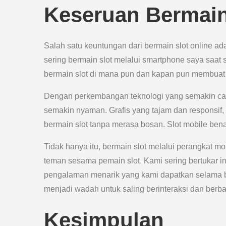
Keseruan Bermain
Salah satu keuntungan dari bermain slot online a
sering bermain slot melalui smartphone saya saat 
bermain slot di mana pun dan kapan pun membuat
Dengan perkembangan teknologi yang semakin can
semakin nyaman. Grafis yang tajam dan responsif
bermain slot tanpa merasa bosan. Slot mobile bena
Tidak hanya itu, bermain slot melalui perangkat 
teman sesama pemain slot. Kami sering bertukar inf
pengalaman menarik yang kami dapatkan selama ber
menjadi wadah untuk saling berinteraksi dan berbag
Kesimpulan