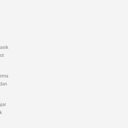
asik
ot
tema
 dan
jar
k