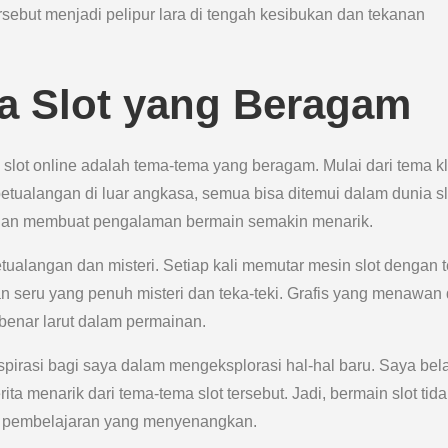
ebut menjadi pelipur lara di tengah kesibukan dan tekanan
ma Slot yang Beragam
 slot online adalah tema-tema yang beragam. Mulai dari tema kl
etualangan di luar angkasa, semua bisa ditemui dalam dunia sl
 dan membuat pengalaman bermain semakin menarik.
tualangan dan misteri. Setiap kali memutar mesin slot dengan 
an seru yang penuh misteri dan teka-teki. Grafis yang menawan
enar larut dalam permainan.
irasi bagi saya dalam mengeksplorasi hal-hal baru. Saya bela
ta menarik dari tema-tema slot tersebut. Jadi, bermain slot tida
na pembelajaran yang menyenangkan.