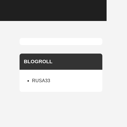
BLOGROLL
RUSA33