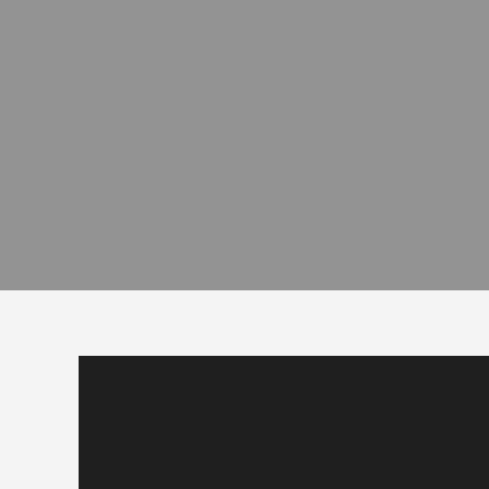
Skip
to
content