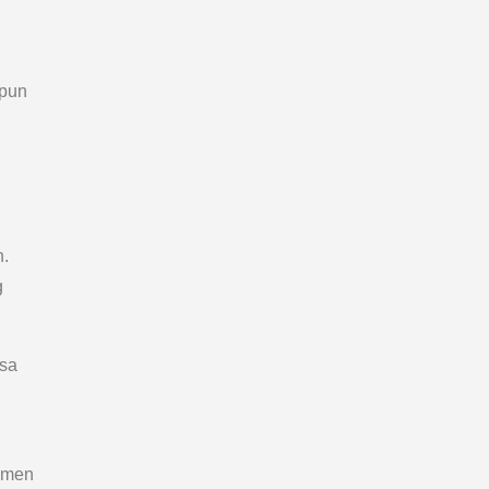
ipun
n.
g
isa
momen