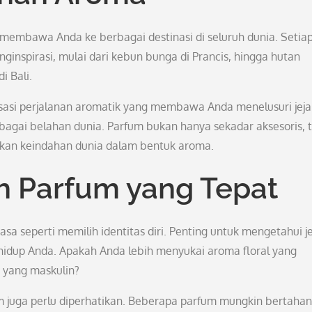
membawa Anda ke berbagai destinasi di seluruh dunia. Setia
ginspirasi, mulai dari kebun bunga di Prancis, hingga hutan
i Bali.
sasi perjalanan aromatik yang membawa Anda menelusuri jeja
bagai belahan dunia. Parfum bukan hanya sekadar aksesoris, t
kan keindahan dunia dalam bentuk aroma.
h Parfum yang Tepat
a seperti memilih identitas diri. Penting untuk mengetahui je
hidup Anda. Apakah Anda lebih menyukai aroma floral yang
 yang maskulin?
um juga perlu diperhatikan. Beberapa parfum mungkin bertahan