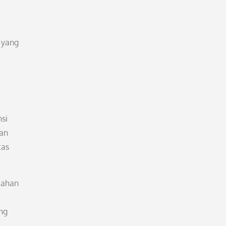
 yang
si
aan
tas
bahan
ng