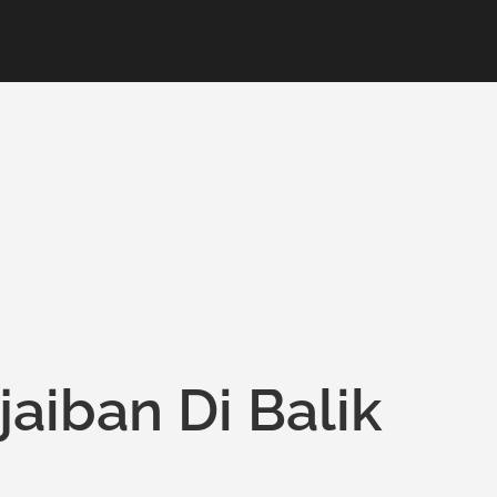
jaiban Di Balik