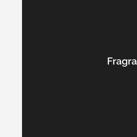
Fragra