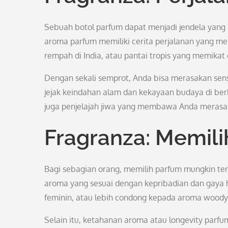
Sebuah botol parfum dapat menjadi jendela yang 
aroma parfum memiliki cerita perjalanan yang men
rempah di India, atau pantai tropis yang memikat d
Dengan sekali semprot, Anda bisa merasakan sen
jejak keindahan alam dan kekayaan budaya di ber
juga penjelajah jiwa yang membawa Anda merasa
Fragranza: Memili
Bagi sebagian orang, memilih parfum mungkin teras
aroma yang sesuai dengan kepribadian dan gaya 
feminin, atau lebih condong kepada aroma woody
Selain itu, ketahanan aroma atau longevity parf