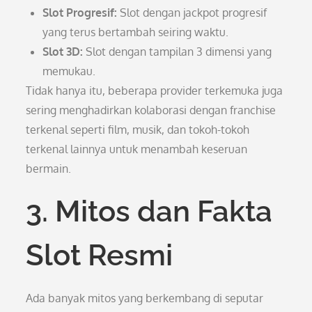
Slot Progresif:
Slot dengan jackpot progresif
yang terus bertambah seiring waktu.
Slot 3D:
Slot dengan tampilan 3 dimensi yang
memukau.
Tidak hanya itu, beberapa provider terkemuka juga
sering menghadirkan kolaborasi dengan franchise
terkenal seperti film, musik, dan tokoh-tokoh
terkenal lainnya untuk menambah keseruan
bermain.
3. Mitos dan Fakta
Slot Resmi
Ada banyak mitos yang berkembang di seputar