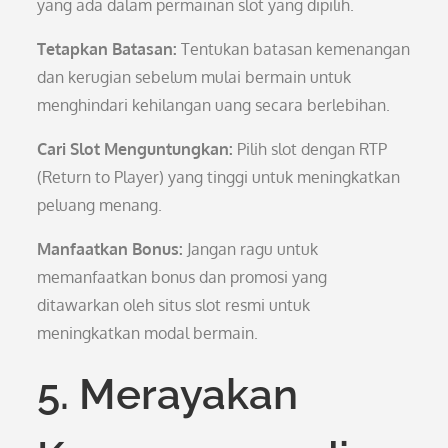
yang ada dalam permainan slot yang dipilih.
Tetapkan Batasan:
Tentukan batasan kemenangan
dan kerugian sebelum mulai bermain untuk
menghindari kehilangan uang secara berlebihan.
Cari Slot Menguntungkan:
Pilih slot dengan RTP
(Return to Player) yang tinggi untuk meningkatkan
peluang menang.
Manfaatkan Bonus:
Jangan ragu untuk
memanfaatkan bonus dan promosi yang
ditawarkan oleh situs slot resmi untuk
meningkatkan modal bermain.
5. Merayakan