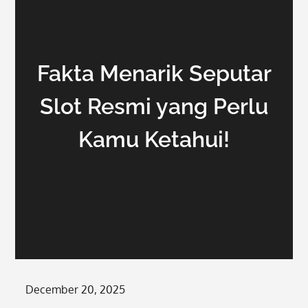
Fakta Menarik Seputar
Slot Resmi yang Perlu
Kamu Ketahui!
Posted
December 20, 2025