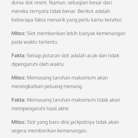
dunia slot resmi. Namun, sebagian besar dari
mereka ternyata tidak benar. Berikut adalah
beberapa fakta menarik yang perlu kamu ketahui:
Mitos:
Slot memberikan lebih banyak kemenangan
pada waktu tertentu.
Fakta:
Setiap putaran slot adalah acak dan tidak
dipengaruhi oleh waktu.
Mitos:
Memasang taruhan maksimum akan
meningkatkan peluang menang.
Fakta:
Memasang taruhan maksimum tidak akan
mempengaruhi hasil akhir.
Mitos:
Slot yang baru diisi jackpotnya tidak akan
segera memberikan kemenangan.