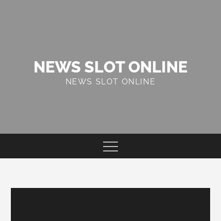
Skip
to
content
NEWS SLOT ONLINE
NEWS SLOT ONLINE