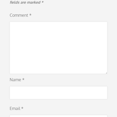
fields are marked
*
Comment
*
Name
*
Email
*