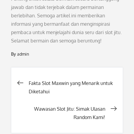
jawab dan tidak terjebak dalam permainan
berlebihan. Semoga artikel ini memberikan
informasi yang bermanfaat dan menginspirasi
pembaca untuk menjelajahi dunia seru dari slot jitu.
Selamat bermain dan semoga beruntung!
By
admin
Post
Fakta Slot Maxwin yang Menarik untuk
Diketahui
navigation
Wawasan Slot Jitu: Simak Ulasan
Random Kami!