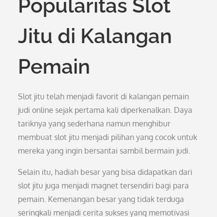
Popularitas Slot
Jitu di Kalangan
Pemain
Slot jitu telah menjadi favorit di kalangan pemain
judi online sejak pertama kali diperkenalkan. Daya
tariknya yang sederhana namun menghibur
membuat slot jitu menjadi pilihan yang cocok untuk
mereka yang ingin bersantai sambil bermain judi.
Selain itu, hadiah besar yang bisa didapatkan dari
slot jitu juga menjadi magnet tersendiri bagi para
pemain. Kemenangan besar yang tidak terduga
seringkali menjadi cerita sukses yang memotivasi