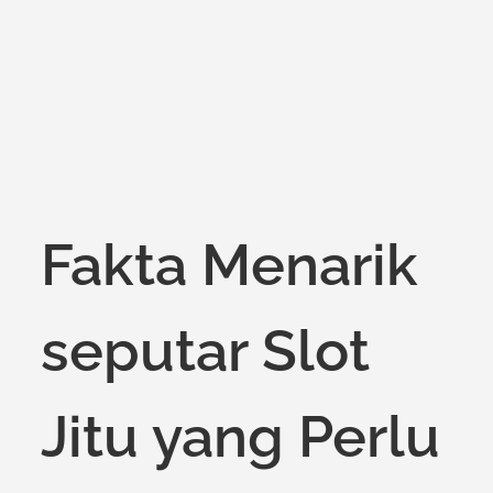
on
Fakta Menarik
seputar Slot
Jitu yang Perlu