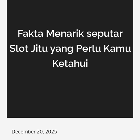
Fakta Menarik seputar
Slot Jitu yang Perlu Kamu
Ketahui
Posted
December 20, 2025