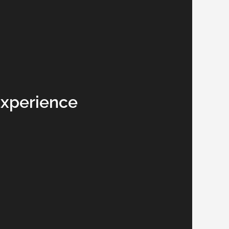
Experience