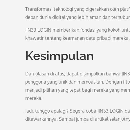
Transformasi teknologi yang digerakkan oleh pla
depan dunia digital yang lebih aman dan terhubu
JIN33 LOGIN memberikan fondasi yang kokoh unt
khawatir tentang keamanan data pribadi mereka.
Kesimpulan
Dari ulasan di atas, dapat disimpulkan bahwa JI
pengguna yang unik dan memuaskan. Dengan fitu
menjadi pilihan yang tepat bagi mereka yang m
mereka.
Jadi, tunggu apalagi? Segera coba JIN33 LOGIN 
ditawarkannya. Sampai jumpa di artikel selanjutn