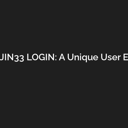
 JIN33 LOGIN: A Unique User 