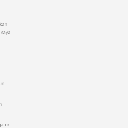
akan
 saya
mun
n
gatur