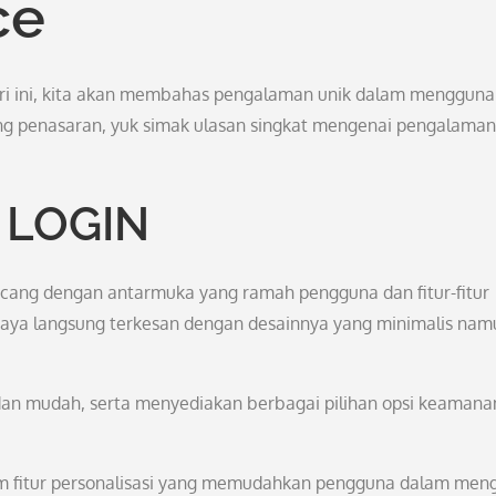
ce
ari ini, kita akan membahas pengalaman unik dalam menggun
g penasaran, yuk simak ulasan singkat mengenai pengalaman
 LOGIN
ncang dengan antarmuka yang ramah pengguna dan fitur-fitur
i, saya langsung terkesan dengan desainnya yang minimalis na
dan mudah, serta menyediakan berbagai pilihan opsi keamana
am fitur personalisasi yang memudahkan pengguna dalam men