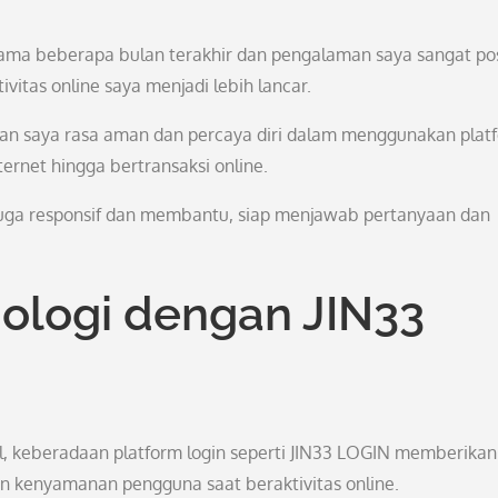
ma beberapa bulan terakhir dan pengalaman saya sangat posi
itas online saya menjadi lebih lancar.
kan saya rasa aman dan percaya diri dalam menggunakan plat
nternet hingga bertransaksi online.
 juga responsif dan membantu, siap menjawab pertanyaan dan
ologi dengan JIN33
, keberadaan platform login seperti JIN33 LOGIN memberikan
 kenyamanan pengguna saat beraktivitas online.