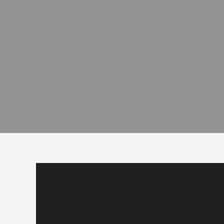
Skip
to
content