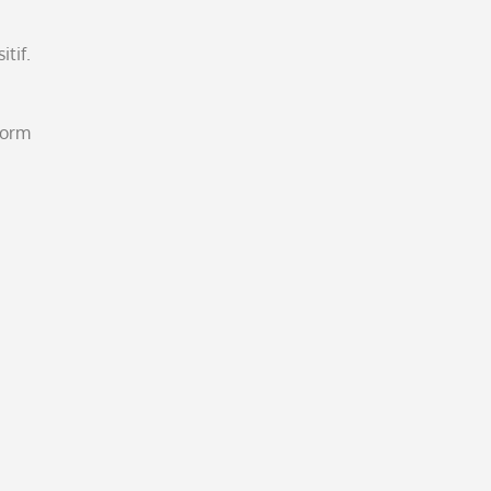
tif.
form