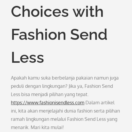
Choices with
Fashion Send
Less
Apakah kamu suka berbelanja pakaian namun juga
peduli dengan lingkungan? Jika ya, Fashion Send
Less bisa menjadi pilihan yang tepat.
https://www.fashionisendless.com
Dalam artikel
ini, kita akan menjelajahi dunia fashion serta pilihan
ramah lingkungan melalui Fashion Send Less yang
menarik. Mari kita mulai!