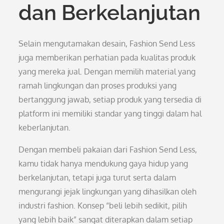
dan Berkelanjutan
Selain mengutamakan desain, Fashion Send Less
juga memberikan perhatian pada kualitas produk
yang mereka jual. Dengan memilih material yang
ramah lingkungan dan proses produksi yang
bertanggung jawab, setiap produk yang tersedia di
platform ini memiliki standar yang tinggi dalam hal
keberlanjutan.
Dengan membeli pakaian dari Fashion Send Less,
kamu tidak hanya mendukung gaya hidup yang
berkelanjutan, tetapi juga turut serta dalam
mengurangi jejak lingkungan yang dihasilkan oleh
industri fashion. Konsep “beli lebih sedikit, pilih
yang lebih baik” sangat diterapkan dalam setiap