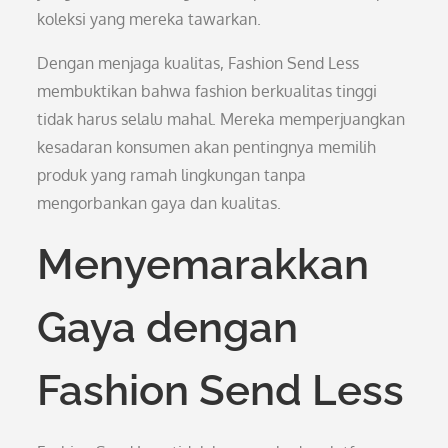
koleksi yang mereka tawarkan.
Dengan menjaga kualitas, Fashion Send Less
membuktikan bahwa fashion berkualitas tinggi
tidak harus selalu mahal. Mereka memperjuangkan
kesadaran konsumen akan pentingnya memilih
produk yang ramah lingkungan tanpa
mengorbankan gaya dan kualitas.
Menyemarakkan
Gaya dengan
Fashion Send Less