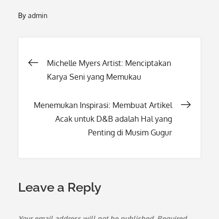
By
admin
Post
Michelle Myers Artist: Menciptakan
Karya Seni yang Memukau
navigation
Menemukan Inspirasi: Membuat Artikel
Acak untuk D&B adalah Hal yang
Penting di Musim Gugur
Leave a Reply
Your email address will not be published.
Required