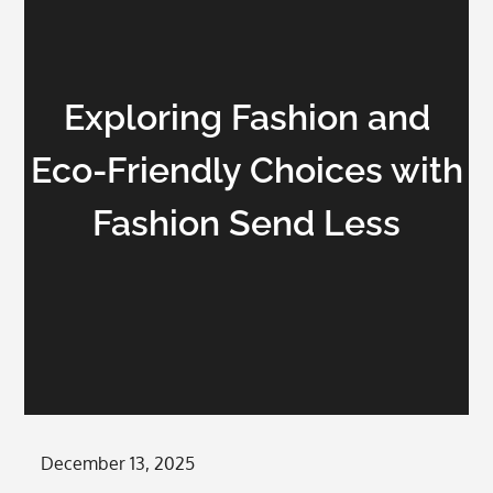
Exploring Fashion and
Eco-Friendly Choices with
Fashion Send Less
Posted
December 13, 2025