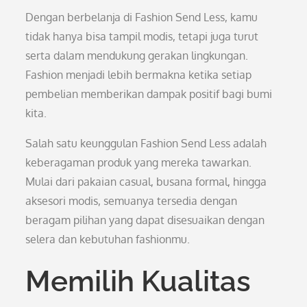
Dengan berbelanja di Fashion Send Less, kamu
tidak hanya bisa tampil modis, tetapi juga turut
serta dalam mendukung gerakan lingkungan.
Fashion menjadi lebih bermakna ketika setiap
pembelian memberikan dampak positif bagi bumi
kita.
Salah satu keunggulan Fashion Send Less adalah
keberagaman produk yang mereka tawarkan.
Mulai dari pakaian casual, busana formal, hingga
aksesori modis, semuanya tersedia dengan
beragam pilihan yang dapat disesuaikan dengan
selera dan kebutuhan fashionmu.
Memilih Kualitas