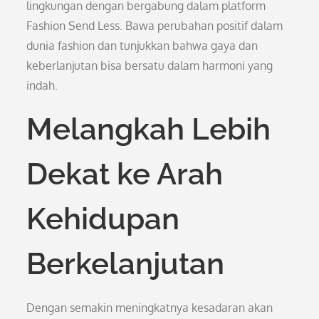
lingkungan dengan bergabung dalam platform
Fashion Send Less. Bawa perubahan positif dalam
dunia fashion dan tunjukkan bahwa gaya dan
keberlanjutan bisa bersatu dalam harmoni yang
indah.
Melangkah Lebih
Dekat ke Arah
Kehidupan
Berkelanjutan
Dengan semakin meningkatnya kesadaran akan